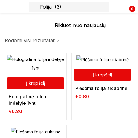
0
Prisijunkite
Rodomi visi rezultatai: 3
Prisiminti slaptažodį
Į krepšelį
Pamiršote slaptažodį?
Į krepšelį
Plėšoma folija sidabrinė
Holografinė folija
€
0.80
Prisijungti
indelyje 1vnt
€
0.80
Registracija