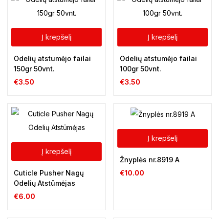
Į krepšelį
Į krepšelį
Odelių atstumėjo failai
Odelių atstumėjo failai
150gr 50vnt.
100gr 50vnt.
€
3.50
€
3.50
Į krepšelį
Į krepšelį
Žnyplės nr.8919 A
Cuticle Pusher Nagų
€
10.00
Odelių Atstūmėjas
€
6.00