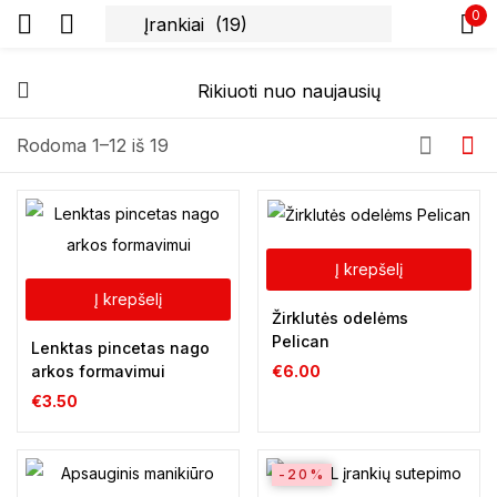
0
Prisijunkite
Rodoma 1–12 iš 19
Prisiminti slaptažodį
Į krepšelį
Pamiršote slaptažodį?
Į krepšelį
Žirklutės odelėms
Pelican
Lenktas pincetas nago
Prisijungti
arkos formavimui
€
6.00
€
3.50
Registracija
-20%