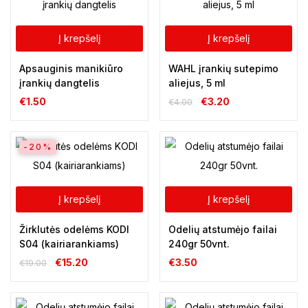
Į krepšelį
Į krepšelį
Apsauginis manikiūro
WAHL įrankių sutepimo
įrankių dangtelis
aliejus, 5 ml
€
1.50
€
3.20
€
4.00
-20%
Į krepšelį
Į krepšelį
Žirklutės odelėms KODI
Odelių atstumėjo failai
S04 (kairiarankiams)
240gr 50vnt.
€
15.20
€
3.50
€
19.00