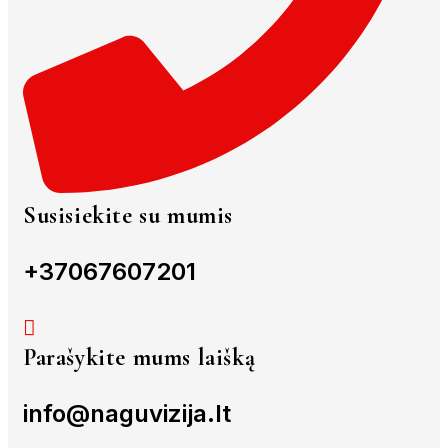
Susisiekite su mumis
+37067607201
Parašykite mums laišką
info@naguvizija.lt