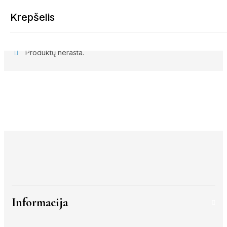
Krepšelis
Produktų nerasta.
Krepšelis tuščias
Tęsti apsipirkimą
Informacija