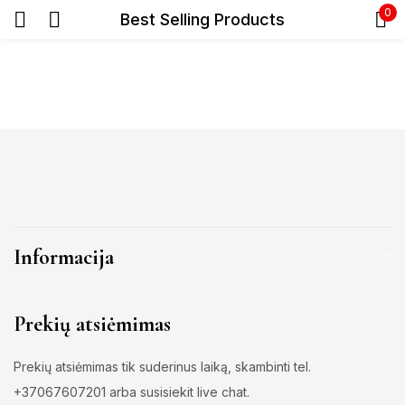
0
Best Selling Products
Prisijunkite
Prisiminti slaptažodį
Pamiršote slaptažodį?
Informacija
Prisijungti
Prekių atsiėmimas
Registracija
Prekių atsiėmimas tik suderinus laiką, skambinti tel.
+37067607201 arba susisiekit live chat.