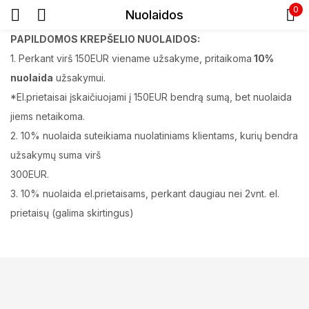
0
Nuolaidos
Prisijunkite
PAPILDOMOS KREPŠELIO NUOLAIDOS:
1. Perkant virš 150EUR viename užsakyme, pritaikoma
10%
nuolaida
užsakymui.
*El.prietaisai įskaičiuojami į 150EUR bendrą sumą, bet nuolaida
jiems netaikoma.
2. 10% nuolaida suteikiama nuolatiniams klientams, kurių bendra
užsakymų suma virš
Prisiminti slaptažodį
300EUR.
Pamiršote slaptažodį?
3. 10% nuolaida el.prietaisams, perkant daugiau nei 2vnt. el.
prietaisų (galima skirtingus)
Prisijungti
Registracija