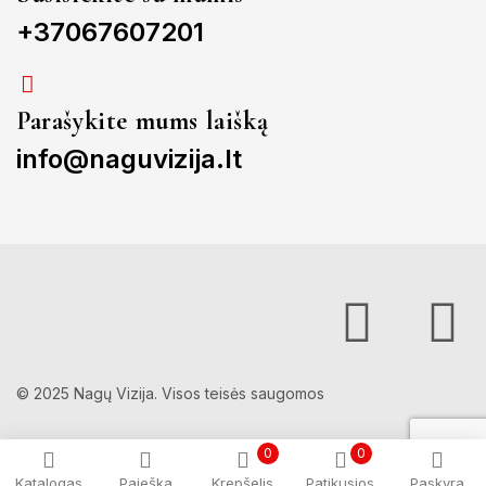
+37067607201
Parašykite mums laišką
info@naguvizija.lt
© 2025 Nagų Vizija. Visos teisės saugomos
0
0
Katalogas
Paieška
Krepšelis
Patikusios
Paskyra