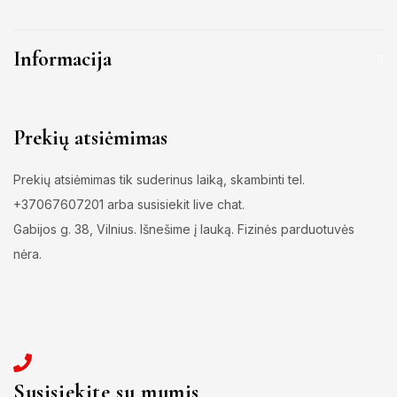
Informacija
Prekių atsiėmimas
Prekių atsiėmimas tik suderinus laiką, skambinti tel.
+37067607201 arba susisiekit live chat.
Gabijos g. 38, Vilnius. Išnešime į lauką. Fizinės parduotuvės
nėra.
Susisiekite su mumis