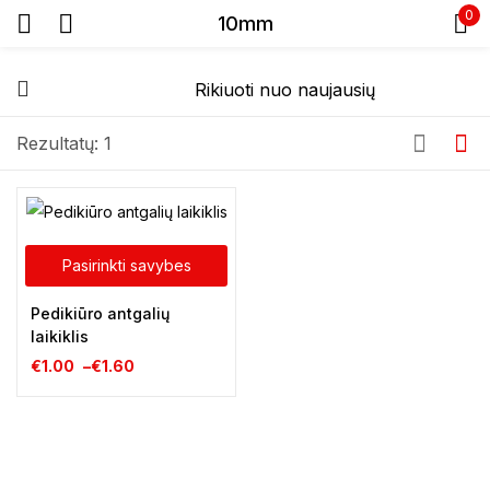
0
10mm
Prisijunkite
Rezultatų: 1
Prisiminti slaptažodį
Pasirinkti savybes
Pamiršote slaptažodį?
Pedikiūro antgalių
laikiklis
Prisijungti
€
1.00
–
€
1.60
Registracija