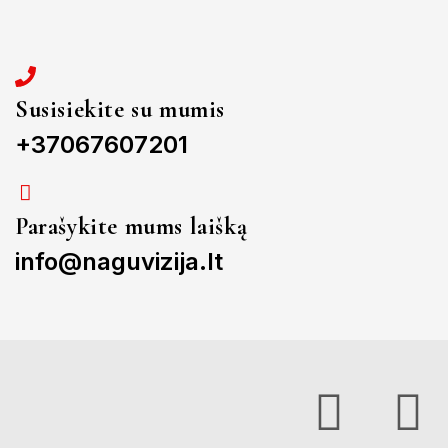
Susisiekite su mumis
+37067607201
Parašykite mums laišką
info@naguvizija.lt