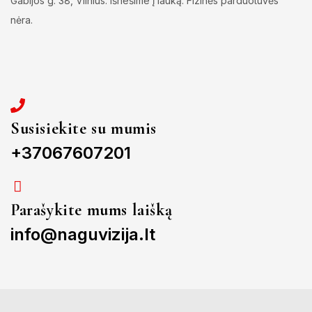
Gabijos g. 38, Vilnius. Išnešime į lauką. Fizinės parduotuvės
nėra.
Susisiekite su mumis
+37067607201
Parašykite mums laišką
info@naguvizija.lt