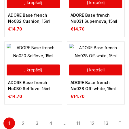
Į krepšelį
Į krepšelį
ADORE Base french
ADORE Base french
No032 Cushion, 15ml
No031 Supernova, 15ml
€
14.70
€
14.70
Į krepšelį
Į krepšelį
ADORE Base french
ADORE Base french
No030 Selflove, 15ml
No028 Off-white, 15ml
€
14.70
€
14.70
1
2
3
4
…
11
12
13