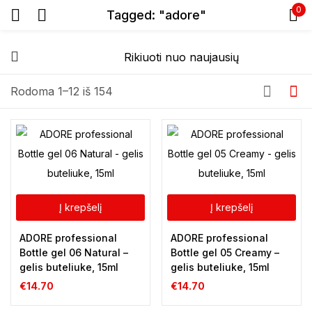
0
Tagged: "adore"
Prisijunkite
Rodoma 1–12 iš 154
Prisiminti slaptažodį
Pamiršote slaptažodį?
Į krepšelį
Į krepšelį
Prisijungti
ADORE professional
ADORE professional
Bottle gel 06 Natural –
Bottle gel 05 Creamy –
gelis buteliuke, 15ml
gelis buteliuke, 15ml
Registracija
€
14.70
€
14.70