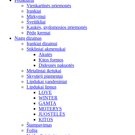
Pedikiūrui
Vienkartinės priemonės
Įrankiai
Mirkymui
Šveitikliai
Kaukės, gydomosios priemonės
Pėdų kremai
Nagų dizainas
Įrankiai dizainui
Stikliniai akmenukai
Akutės
Kitos formos
Didesnės pakuotės
Metaliniai ikriukai
Skystieji pigmentai
Lipdukai vandeniniai
Lipdukai lipnus
LOVE
WINTER
GAMTA
MOTERYS
JUOSTELĖS
KITOS
Štampavimas
Folija