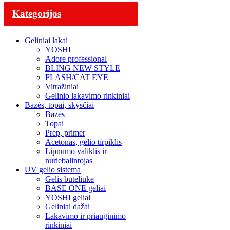
Kategorijos
Geliniai lakai
YOSHI
Adore professional
BLING NEW STYLE
FLASH/CAT EYE
Vitražiniai
Gelinio lakavimo rinkiniai
Bazės, topai, skysčiai
Bazės
Topai
Prep, primer
Acetonas, gelio tirpiklis
Lipnumo valiklis ir
nuriebalintojas
UV gelio sistema
Gelis buteliuke
BASE ONE geliai
YOSHI geliai
Geliniai dažai
Lakavimo ir priauginimo
rinkiniai