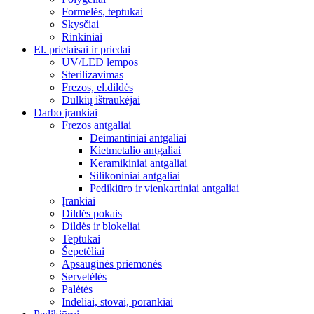
Formelės, teptukai
Skysčiai
Rinkiniai
El. prietaisai ir priedai
UV/LED lempos
Sterilizavimas
Frezos, el.dildės
Dulkių ištraukėjai
Darbo įrankiai
Frezos antgaliai
Deimantiniai antgaliai
Kietmetalio antgaliai
Keramikiniai antgaliai
Silikoniniai antgaliai
Pedikiūro ir vienkartiniai antgaliai
Įrankiai
Dildės pokais
Dildės ir blokeliai
Teptukai
Šepetėliai
Apsauginės priemonės
Servetėlės
Palėtės
Indeliai, stovai, porankiai