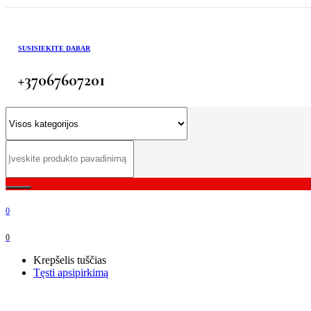
SUSISIEKITE DABAR
+37067607201
0
0
Krepšelis tuščias
Tęsti apsipirkimą