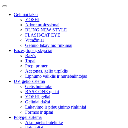
Geliniai lakai
YOSHI
Adore professional
BLING NEW STYLE
FLASH/CAT EYE
Vitražiniai
Gelinio lakavimo rinkiniai
Bazės, topai, skysčiai
Bazės
Topai
Prep, primer
Acetonas, gelio tirpiklis
Lipnumo valiklis ir nuriebalintojas
UV gelio sistema
Gelis buteliuke
BASE ONE geliai
YOSHI geliai
Geliniai dažai
Lakavimo ir priauginimo rinkiniai
Formos ir tipsai
Polygel sistema
Akrilogelis buteliuke
Polygeliai