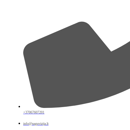
+37067607201
info@naguvizija.lt