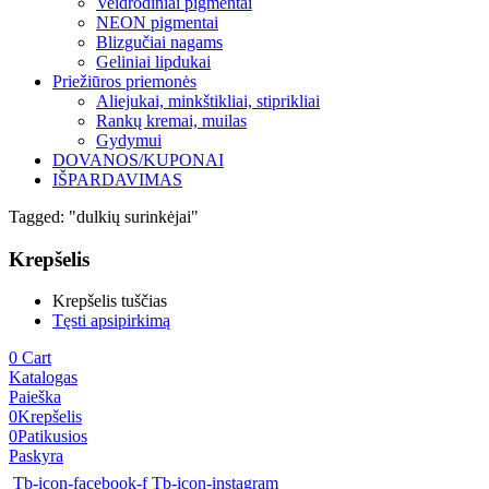
Veidrodiniai pigmentai
NEON pigmentai
Blizgučiai nagams
Geliniai lipdukai
Priežiūros priemonės
Aliejukai, minkštikliai, stiprikliai
Rankų kremai, muilas
Gydymui
DOVANOS/KUPONAI
IŠPARDAVIMAS
Tagged: "dulkių surinkėjai"
Krepšelis
Krepšelis tuščias
Tęsti apsipirkimą
0
Cart
Katalogas
Paieška
0
Krepšelis
0
Patikusios
Paskyra
Tb-icon-facebook-f
Tb-icon-instagram