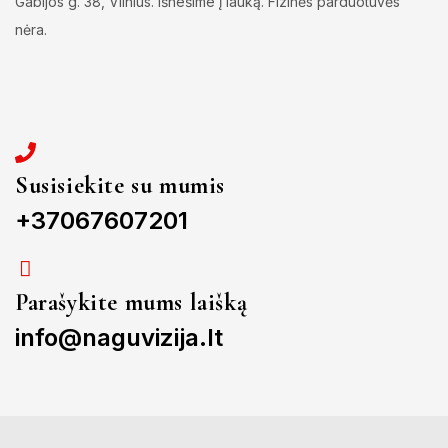
Gabijos g. 38, Vilnius. Išnešime į lauką. Fizinės parduotuvės
nėra.
Susisiekite su mumis
+37067607201
Parašykite mums laišką
info@naguvizija.lt