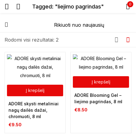
0
Tagged: "liejimo pagrindas"
Prisijunkite
Rodomi visi rezultatai: 2
Prisiminti slaptažodį
Pamiršote slaptažodį?
Į krepšelį
Į krepšelį
ADORE Blooming Gel –
Prisijungti
liejimo pagrindas, 8 ml
ADORE skysti metaliniai
€
8.50
nagų dailės dažai,
chromuoti, 8 ml
Registracija
€
9.50