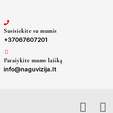
Susisiekite su mumis
+37067607201
Parašykite mums laišką
info@naguvizija.lt