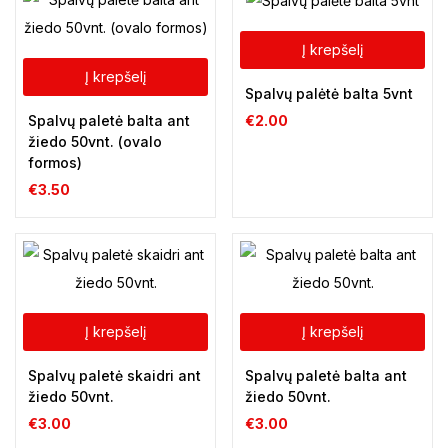
Į krepšelį
Į krepšelį
Spalvų palėtė balta 5vnt
Spalvų paletė balta ant
€
2.00
žiedo 50vnt. (ovalo
formos)
€
3.50
Į krepšelį
Į krepšelį
Spalvų paletė skaidri ant
Spalvų paletė balta ant
žiedo 50vnt.
žiedo 50vnt.
€
3.00
€
3.00