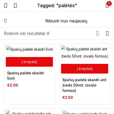
0
Tagged: "palėtės"
Prisijunkite
Rodomi visi rezultatai: 9
Prisiminti slaptažodį
Į krepšelį
Pamiršote slaptažodį?
Į krepšelį
Spalvų palėtė skaidri
5vnt
Spalvų paletė skaidri ant
Prisijungti
žiedo 50vnt. (ovalo
€
2.00
formos)
€
3.50
Registracija