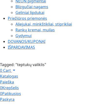
NEON pigmentai
Blizgučiai nagams
Geliniai lipdukai
Priežiūros priemonės
Aliejukai, minkštikliai, stiprikliai
Rankų kremai, muilas
Gydymui
DOVANOS/KUPONAI
IŠPARDAVIMAS
Tagged: "teptukų valiklis"
0
Cart
Katalogas
Paieška
0
Krepšelis
0
Patikusios
Paskyra