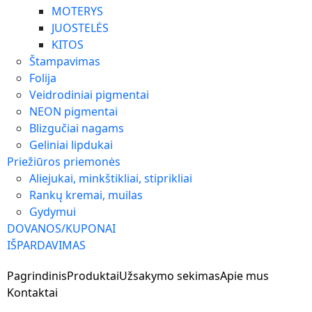
MOTERYS
JUOSTELĖS
KITOS
Štampavimas
Folija
Veidrodiniai pigmentai
NEON pigmentai
Blizgučiai nagams
Geliniai lipdukai
Priežiūros priemonės
Aliejukai, minkštikliai, stiprikliai
Rankų kremai, muilas
Gydymui
DOVANOS/KUPONAI
IŠPARDAVIMAS
Pagrindinis
Produktai
Užsakymo sekimas
Apie mus
Kontaktai