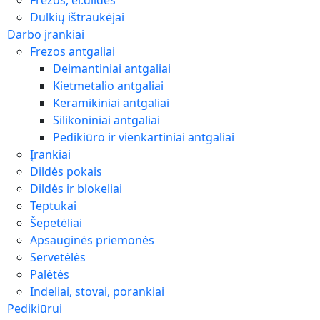
Frezos, el.dildės
Dulkių ištraukėjai
Darbo įrankiai
Frezos antgaliai
Deimantiniai antgaliai
Kietmetalio antgaliai
Keramikiniai antgaliai
Silikoniniai antgaliai
Pedikiūro ir vienkartiniai antgaliai
Įrankiai
Dildės pokais
Dildės ir blokeliai
Teptukai
Šepetėliai
Apsauginės priemonės
Servetėlės
Palėtės
Indeliai, stovai, porankiai
Pedikiūrui