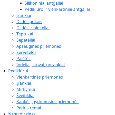
Silikoniniai antgaliai
Pedikiūro ir vienkartiniai antgaliai
Įrankiai
Dildės pokais
Dildės ir blokeliai
Teptukai
Šepetėliai
Apsauginės priemonės
Servetėlės
Palėtės
Indeliai, stovai, porankiai
Pedikiūrui
Vienkartinės priemonės
Įrankiai
Mirkymui
Šveitikliai
Kaukės, gydomosios priemonės
Pėdų kremai
Nagų dizainas