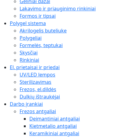
Geliniai dažai
Lakavimo ir priauginimo rinkiniai
Formos ir tipsai
Polygel sistema
Akrilogelis buteliuke
Polygeliai
Formelės, teptukai
Skysčiai
Rinkiniai
El. prietaisai ir priedai
UV/LED lempos
Sterilizavimas
Frezos, el.dildės
Dulkių ištraukėjai
Darbo įrankiai
Frezos antgaliai
Deimantiniai antgaliai
Kietmetalio antgaliai
Keramikiniai antgaliai