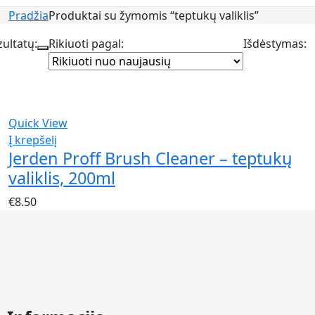
Pradžia
Produktai su žymomis “teptukų valiklis”
ultatų:
Rikiuoti pagal:
Išdėstymas:
Quick View
Į krepšelį
Jerden Proff Brush Cleaner – teptukų
valiklis, 200ml
€
8.50