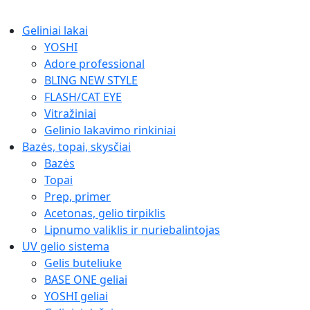
Geliniai lakai
YOSHI
Adore professional
BLING NEW STYLE
FLASH/CAT EYE
Vitražiniai
Gelinio lakavimo rinkiniai
Bazės, topai, skysčiai
Bazės
Topai
Prep, primer
Acetonas, gelio tirpiklis
Lipnumo valiklis ir nuriebalintojas
UV gelio sistema
Gelis buteliuke
BASE ONE geliai
YOSHI geliai