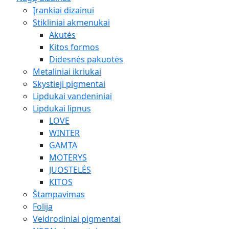
Įrankiai dizainui
Stikliniai akmenukai
Akutės
Kitos formos
Didesnės pakuotės
Metaliniai ikriukai
Skystieji pigmentai
Lipdukai vandeniniai
Lipdukai lipnus
LOVE
WINTER
GAMTA
MOTERYS
JUOSTELĖS
KITOS
Štampavimas
Folija
Veidrodiniai pigmentai