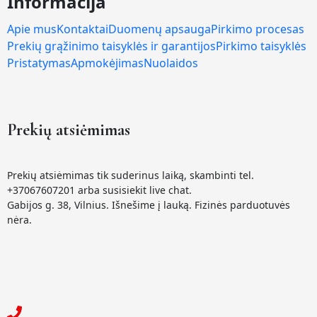
Informacija
Apie mus
Kontaktai
Duomenų apsauga
Pirkimo procesas
Prekių grąžinimo taisyklės ir garantijos
Pirkimo taisyklės
Pristatymas
Apmokėjimas
Nuolaidos
Prekių atsiėmimas
Prekių atsiėmimas tik suderinus laiką, skambinti tel.
+37067607201 arba susisiekit live chat.
Gabijos g. 38, Vilnius. Išnešime į lauką. Fizinės parduotuvės
nėra.