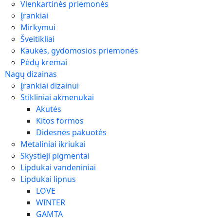
Vienkartinės priemonės
Įrankiai
Mirkymui
Šveitikliai
Kaukės, gydomosios priemonės
Pėdų kremai
Nagų dizainas
Įrankiai dizainui
Stikliniai akmenukai
Akutės
Kitos formos
Didesnės pakuotės
Metaliniai ikriukai
Skystieji pigmentai
Lipdukai vandeniniai
Lipdukai lipnus
LOVE
WINTER
GAMTA