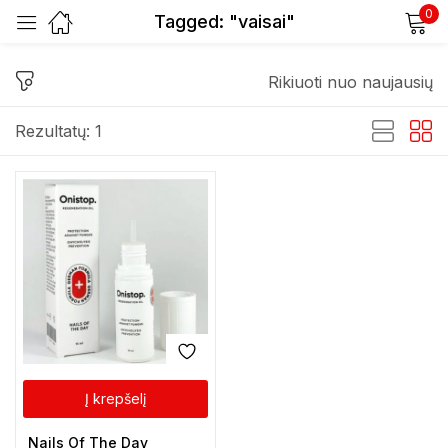
0
Tagged: "vaisai"
Prisijunkite
Rikiuoti nuo naujausių
Rezultatų: 1
Prisiminti slaptažodį
Pamiršote slaptažodį?
Prisijungti
Registracija
Į krepšelį
Nails Of The Day