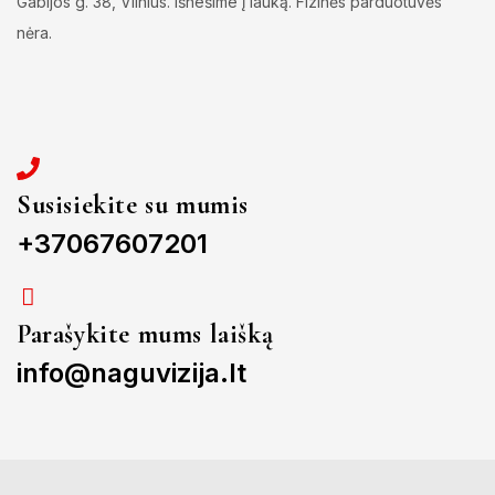
Gabijos g. 38, Vilnius. Išnešime į lauką. Fizinės parduotuvės
nėra.
Susisiekite su mumis
+37067607201
Parašykite mums laišką
info@naguvizija.lt