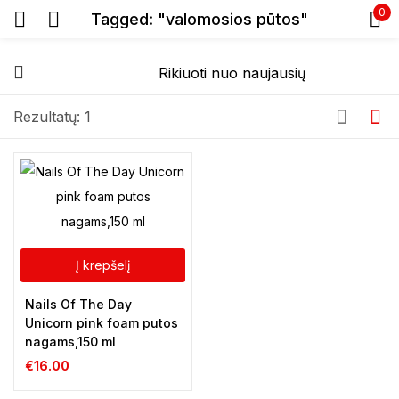
0
Tagged: "valomosios pūtos"
Prisijunkite
Rezultatų: 1
Prisiminti slaptažodį
Pamiršote slaptažodį?
Į krepšelį
Prisijungti
Nails Of The Day
Unicorn pink foam putos
Registracija
nagams,150 ml
€
16.00