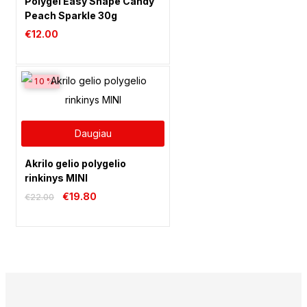
Polygel Easy Shape Candy
Peach Sparkle 30g
€
12.00
-10%
Daugiau
Akrilo gelio polygelio
rinkinys MINI
Original
Current
€
19.80
€
22.00
price
price
was:
is:
€22.00.
€22.00.