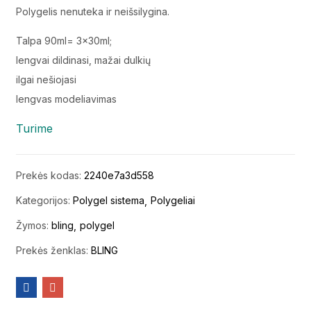
Polygelis nenuteka ir neišsilygina.
Talpa 90ml= 3x30ml;
lengvai dildinasi, mažai dulkių
ilgai nešiojasi
lengvas modeliavimas
Turime
Prekės kodas:
2240e7a3d558
Kategorijos:
Polygel sistema
Polygeliai
Žymos:
bling
polygel
Prekės ženklas:
BLING