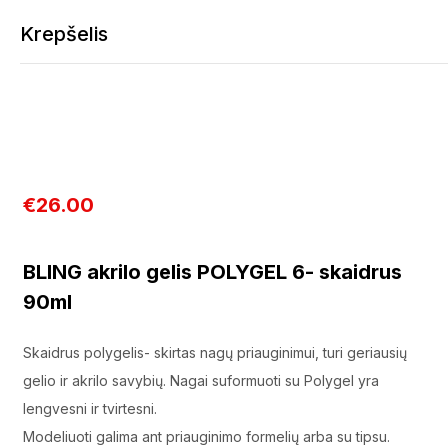
BLING akrilo gelis POLYGEL 6- skaidrus 90ml
Krepšelis
€
26.00
Krepšelis tuščias
Tęsti apsipirkimą
BLING akrilo gelis POLYGEL 6- skaidrus
90ml
Skaidrus polygelis- skirtas nagų priauginimui, turi geriausių
gelio ir akrilo savybių. Nagai suformuoti su Polygel yra
lengvesni ir tvirtesni.
Modeliuoti galima ant priauginimo formelių arba su tipsu.