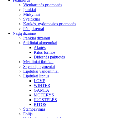
Pedikiūrui
Vienkartinės priemonės
Įrankiai
Mirkymui
Šveitikliai
Kaukės, gydomosios priemonės
Pėdų kremai
Nagų dizainas
Įrankiai dizainui
Stikliniai akmenukai
Akutės
Kitos formos
Didesnės pakuotės
Metaliniai ikriukai
Skystieji pigmentai
Lipdukai vandeniniai
Lipdukai lipnus
LOVE
WINTER
GAMTA
MOTERYS
JUOSTELĖS
KITOS
Štampavimas
Folija