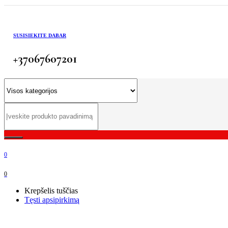
SUSISIEKITE DABAR
+37067607201
0
0
Krepšelis tuščias
Tęsti apsipirkimą