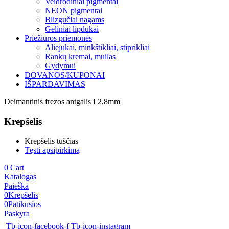
Veidrodiniai pigmentai
NEON pigmentai
Blizgučiai nagams
Geliniai lipdukai
Priežiūros priemonės
Aliejukai, minkštikliai, stiprikliai
Rankų kremai, muilas
Gydymui
DOVANOS/KUPONAI
IŠPARDAVIMAS
Deimantinis frezos antgalis I 2,8mm
Krepšelis
Krepšelis tuščias
Tęsti apsipirkimą
0
Cart
Katalogas
Paieška
0
Krepšelis
0
Patikusios
Paskyra
Tb-icon-facebook-f
Tb-icon-instagram