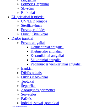
Formelės, teptukai
Skysčiai
Rinkiniai
El. prietaisai ir priedai
UV/LED lempos
Sterilizavimas
Frezos, el.dildės
Dulkių ištraukėjai
Darbo įrankiai
Frezos antgaliai
Deimantiniai antgaliai
Kietmetalio antgaliai
Keramikiniai antgaliai
Silikoniniai antgaliai
Pedikiūro ir vienkartiniai antgaliai
Įrankiai
Dildės pokais
Dildės ir blokeliai
Teptukai
Šepetėliai
Apsauginės priemonės
Servetėlės
Palėtės
Indeliai, stovai, porankiai