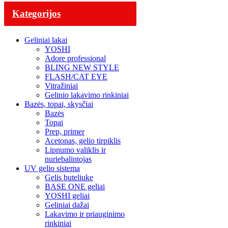
Kategorijos
Geliniai lakai
YOSHI
Adore professional
BLING NEW STYLE
FLASH/CAT EYE
Vitražiniai
Gelinio lakavimo rinkiniai
Bazės, topai, skysčiai
Bazės
Topai
Prep, primer
Acetonas, gelio tirpiklis
Lipnumo valiklis ir
nuriebalintojas
UV gelio sistema
Gelis buteliuke
BASE ONE geliai
YOSHI geliai
Geliniai dažai
Lakavimo ir priauginimo
rinkiniai