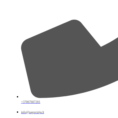
+37067607201
info@naguvizija.lt