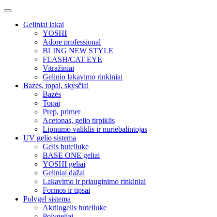
Geliniai lakai
YOSHI
Adore professional
BLING NEW STYLE
FLASH/CAT EYE
Vitražiniai
Gelinio lakavimo rinkiniai
Bazės, topai, skysčiai
Bazės
Topai
Prep, primer
Acetonas, gelio tirpiklis
Lipnumo valiklis ir nuriebalintojas
UV gelio sistema
Gelis buteliuke
BASE ONE geliai
YOSHI geliai
Geliniai dažai
Lakavimo ir priauginimo rinkiniai
Formos ir tipsai
Polygel sistema
Akrilogelis buteliuke
Polygeliai