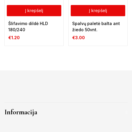
Į krepšelį
Į krepšelį
Šlifavimo dildė HLD
Spalvų paletė balta ant
180/240
žiedo 50vnt.
€
1.20
€
3.00
Informacija