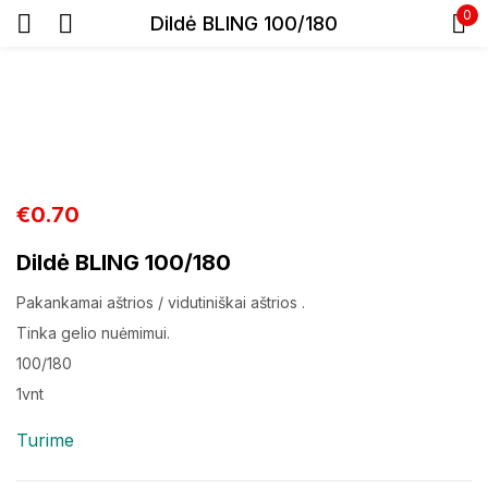
0
Dildė BLING 100/180
Prisijunkite
€
0.70
Prisiminti slaptažodį
Dildė BLING 100/180
Pamiršote slaptažodį?
Pakankamai aštrios / vidutiniškai aštrios .
Tinka gelio nuėmimui.
Prisijungti
100/180
1vnt
Registracija
Turime