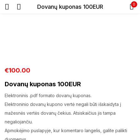
0
Dovanų kuponas 100EUR
Prisijunkite
€
100.00
Prisiminti slaptažodį
Pamiršote slaptažodį?
Dovanų kuponas 100EUR
Elektroninis .pdf formato dovanų kuponas.
Prisijungti
Elektroninio dovanų kupono vertė negali būti išskaidyta į
mažesnės vertės dovanų čekius. Atsiskaičius jis tampa
Registracija
negaliojančiu.
Apmokėjimo puslapyje, kur komentaro langelis, galite palikti
duomenys.