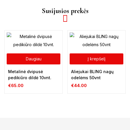
Susijusios prekės
Daugiau
Į krepšelį
Metalinė dvipusė
Aliejukai BLING nagų
pedikiūro dildė 10vnt.
odelėms 50vnt
€
65.00
€
44.00