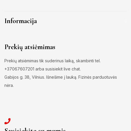
Informacija
Prekių atsiėmimas
Prekių atsiėmimas tik suderinus laiką, skambinti tel.
+37067607201 arba susisiekit live chat.
Gabijos g. 38, Vilnius. Išnešime į lauką. Fizinės parduotuvės
nėra.
Susisiekite su mumis