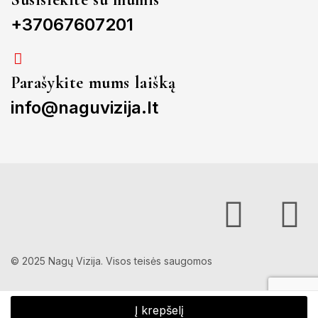
+37067607201
Parašykite mums laišką
info@naguvizija.lt
© 2025 Nagų Vizija. Visos teisės saugomos
Į krepšelį