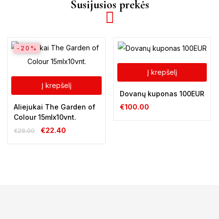
Susijusios prekės
-20%
Į krepšelį
Į krepšelį
Dovanų kuponas 100EUR
Aliejukai The Garden of
€
100.00
Colour 15mlx10vnt.
€
22.40
€
28.00