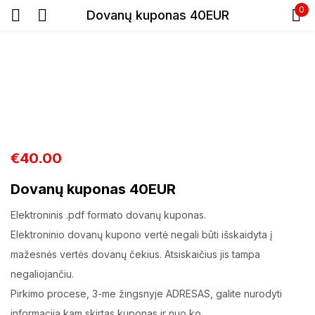
0
Dovanų kuponas 40EUR
Prisijunkite
€
40.00
Prisiminti slaptažodį
Pamiršote slaptažodį?
Dovanų kuponas 40EUR
Elektroninis .pdf formato dovanų kuponas.
Prisijungti
Elektroninio dovanų kupono vertė negali būti išskaidyta į
mažesnės vertės dovanų čekius. Atsiskaičius jis tampa
Registracija
negaliojančiu.
Pirkimo procese, 3-me žingsnyje ADRESAS, galite nurodyti
informacija kam skirtas kuponas ir nuo ko.