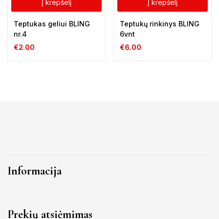
Į krepšelį
Į krepšelį
Teptukas geliui BLING
Teptukų rinkinys BLING
nr.4
6vnt
€
2.00
€
6.00
Informacija
Prekių atsiėmimas