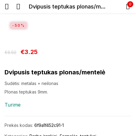
0
Dvipusis teptukas plonas/mentelė
Prisijunkite
-50%
€
3.25
€
6.50
Prisiminti slaptažodį
Dvipusis teptukas plonas/mentelė
Pamiršote slaptažodį?
Sudėtis: metalas + neilonas
Plonas teptukas 9mm.
Prisijungti
Turime
Registracija
Prekės kodas:
6f9a1f452c91-1