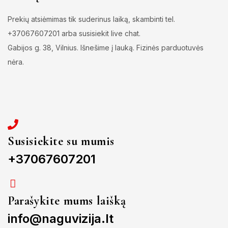
Prekių atsiėmimas tik suderinus laiką, skambinti tel.
+37067607201 arba susisiekit live chat.
Gabijos g. 38, Vilnius. Išnešime į lauką. Fizinės parduotuvės
nėra.
Susisiekite su mumis
+37067607201
Parašykite mums laišką
info@naguvizija.lt