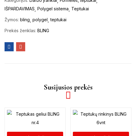
Kategorijos:
Darbo įrankiai
Formelės, teptukai
IŠPARDAVIMAS
Polygel sistema
Teptukai
Žymos:
bling
polygel
teptukai
Prekės ženklas:
BLING
Susijusios prekės