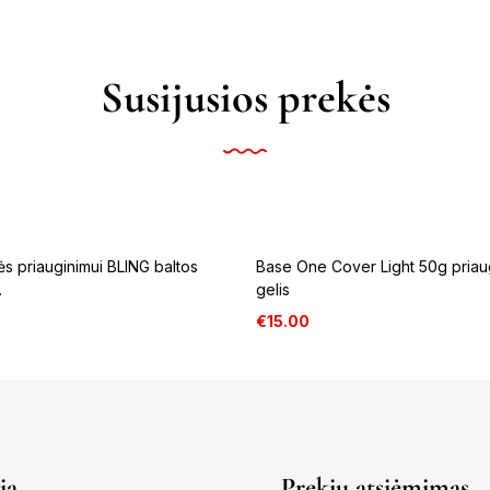
Susijusios prekės
s priauginimui BLING baltos
Base One Cover Light 50g priau
.
gelis
€
15.00
ja
Prekių atsiėmimas