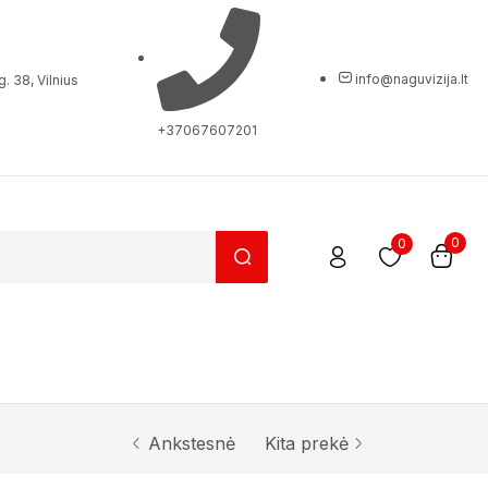
info@naguvizija.lt
. 38, Vilnius
+37067607201
0
0
Ankstesnė
Kita prekė