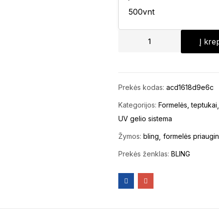
Į kre
Prekės kodas:
acd1618d9e6c
Kategorijos:
Formelės, teptukai
UV gelio sistema
Žymos:
bling
formelės priaugin
Prekės ženklas:
BLING