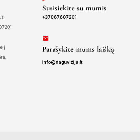
Susisiekite su mumis
us
+37067607201
607201
e į
Parašykite mums laišką
ėra.
info@naguvizija.lt