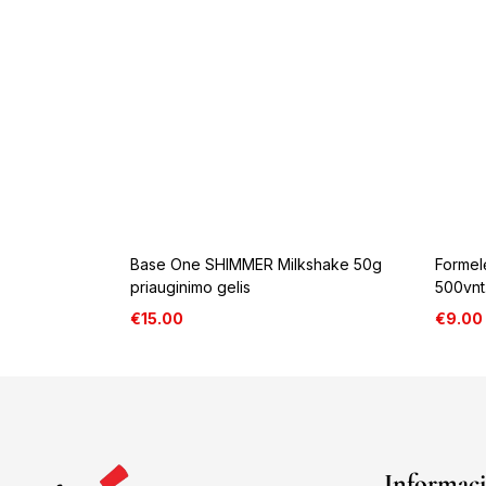
Base One SHIMMER Milkshake 50g
Formelė
priauginimo gelis
500vnt
€
15.00
€
9.00
Informaci