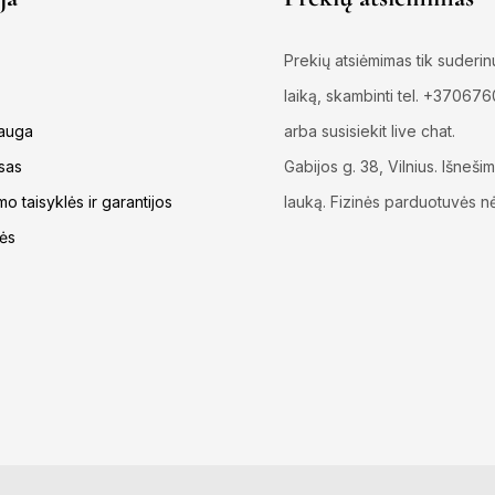
Prekių atsiėmimas tik suderin
laiką, skambinti tel. +37067
auga
arba susisiekit live chat.
sas
Gabijos g. 38, Vilnius. Išnešim
o taisyklės ir garantijos
lauką. Fizinės parduotuvės n
lės