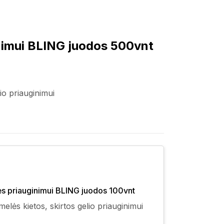
nimui BLING juodos 500vnt
io priauginimui
ės priauginimui BLING juodos 100vnt
elės kietos, skirtos gelio priauginimui