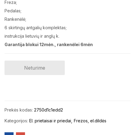
Freza;
Pedalas;
Rankenėlė;
6 skirtingų antgalių komplektas;
instrukcija lietuvių ir anglų k.
Garantija blokui 12mėn., rankenėlei 6mėn
Neturime
Prekės kodas:
2750d1c1edd2
Kategorijos:
El. prietaisai ir priedai
Frezos, el.dildės