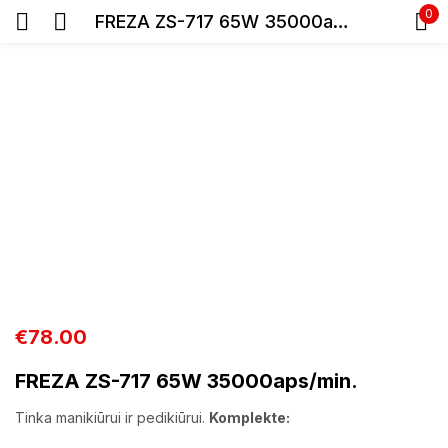
0
FREZA ZS-717 65W 35000aps/min.
Prisijunkite
Prisiminti slaptažodį
Pamiršote slaptažodį?
Prisijungti
€
78.00
FREZA ZS-717 65W 35000aps/min.
Registracija
T
inka manikiūrui ir pedikiūrui.
Komplekte: