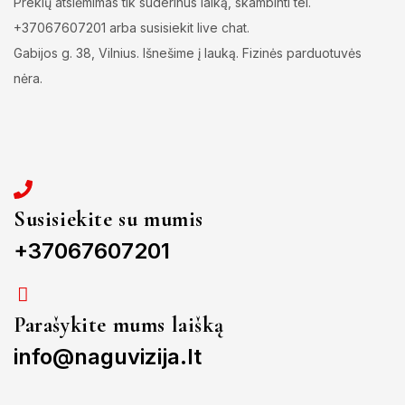
Prekių atsiėmimas tik suderinus laiką, skambinti tel.
+37067607201 arba susisiekit live chat.
Gabijos g. 38, Vilnius. Išnešime į lauką. Fizinės parduotuvės
nėra.
Susisiekite su mumis
+37067607201
Parašykite mums laišką
info@naguvizija.lt