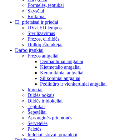
Formelės, teptukai
Skysčiai
Rinkiniai
El. prietaisai ir priedai
UV/LED lempos
Sterilizavimas
Frezos, el.dildės
Dulkių ištraukėjai
Darbo įrankiai
Frezos antgaliai
Deimantiniai antgaliai
Kietmetalio antgaliai
Keramikiniai antgaliai
Silikoniniai antgaliai
Pedikiūro ir vienkartiniai antgaliai
Įrankiai
Dildės pokais
Dildės ir blokeliai
Teptukai
Šepetėliai
Apsauginės priemonės
Servetėlės
Palėtės
Indeliai, stovai, porankiai