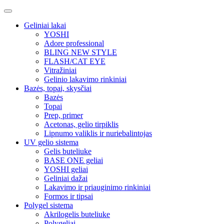
Geliniai lakai
YOSHI
Adore professional
BLING NEW STYLE
FLASH/CAT EYE
Vitražiniai
Gelinio lakavimo rinkiniai
Bazės, topai, skysčiai
Bazės
Topai
Prep, primer
Acetonas, gelio tirpiklis
Lipnumo valiklis ir nuriebalintojas
UV gelio sistema
Gelis buteliuke
BASE ONE geliai
YOSHI geliai
Geliniai dažai
Lakavimo ir priauginimo rinkiniai
Formos ir tipsai
Polygel sistema
Akrilogelis buteliuke
Polygeliai