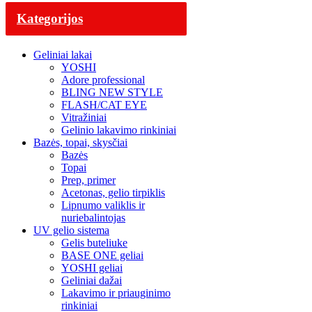
Kategorijos
Geliniai lakai
YOSHI
Adore professional
BLING NEW STYLE
FLASH/CAT EYE
Vitražiniai
Gelinio lakavimo rinkiniai
Bazės, topai, skysčiai
Bazės
Topai
Prep, primer
Acetonas, gelio tirpiklis
Lipnumo valiklis ir
nuriebalintojas
UV gelio sistema
Gelis buteliuke
BASE ONE geliai
YOSHI geliai
Geliniai dažai
Lakavimo ir priauginimo
rinkiniai