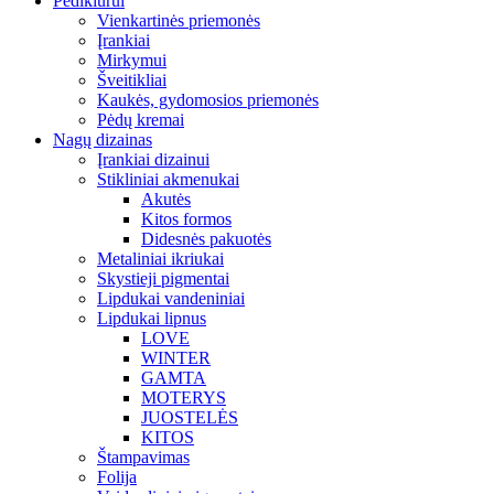
Pedikiūrui
Vienkartinės priemonės
Įrankiai
Mirkymui
Šveitikliai
Kaukės, gydomosios priemonės
Pėdų kremai
Nagų dizainas
Įrankiai dizainui
Stikliniai akmenukai
Akutės
Kitos formos
Didesnės pakuotės
Metaliniai ikriukai
Skystieji pigmentai
Lipdukai vandeniniai
Lipdukai lipnus
LOVE
WINTER
GAMTA
MOTERYS
JUOSTELĖS
KITOS
Štampavimas
Folija