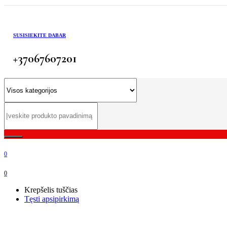
SUSISIEKITE DABAR
+37067607201
0
0
Krepšelis tuščias
Tęsti apsipirkimą