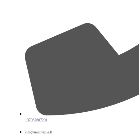
+37067607201
info@naguvizija.lt