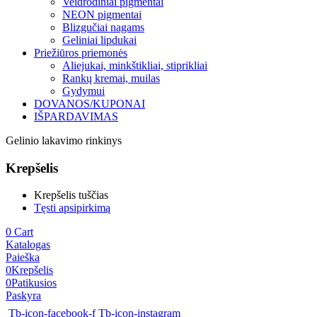
Veidrodiniai pigmentai
NEON pigmentai
Blizgučiai nagams
Geliniai lipdukai
Priežiūros priemonės
Aliejukai, minkštikliai, stiprikliai
Rankų kremai, muilas
Gydymui
DOVANOS/KUPONAI
IŠPARDAVIMAS
Gelinio lakavimo rinkinys
Krepšelis
Krepšelis tuščias
Tęsti apsipirkimą
0
Cart
Katalogas
Paieška
0
Krepšelis
0
Patikusios
Paskyra
Tb-icon-facebook-f
Tb-icon-instagram