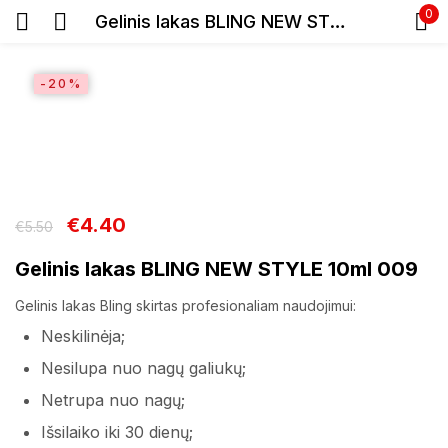
0
Gelinis lakas BLING NEW STYLE 10ml 009
Prisijunkite
-20%
€
4.40
€
5.50
Prisiminti slaptažodį
Pamiršote slaptažodį?
Gelinis lakas BLING NEW STYLE 10ml 009
Gelinis lakas Bling skirtas profesionaliam naudojimui:
Prisijungti
Neskilinėja;
Nesilupa nuo nagų galiukų;
Registracija
Netrupa nuo nagų;
Išsilaiko iki 30 dienų;