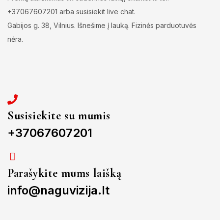
+37067607201 arba susisiekit live chat.
Gabijos g. 38, Vilnius. Išnešime į lauką. Fizinės parduotuvės
nėra.
Susisiekite su mumis
+37067607201
Parašykite mums laišką
info@naguvizija.lt