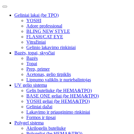
Geliniai lakai (be TPO)
YOSHI
Adore professional
BLING NEW STYLE
FLASH/CAT EYE
Vitražiniai
Gelinio lakavimo rinkiniai
Bazės, topai, skysčiai
Bazės
Topai
Prep, primer
Acetonas, gelio tirpiklis
Lipnumo valiklis ir nuriebalintojas
UV gelio sistema
Gelis buteliuke (be HEMA&TPO)
BASE ONE geliai (be HEMA&TPO)
YOSHI geliai (be HEMA&TPO)
Geliniai dažai
Lakavimo ir priauginimo rinkiniai
Formos ir tipsai
Polygel sistema
Akrilogelis buteliuke
Polygeliai (be HEMA&TPO)