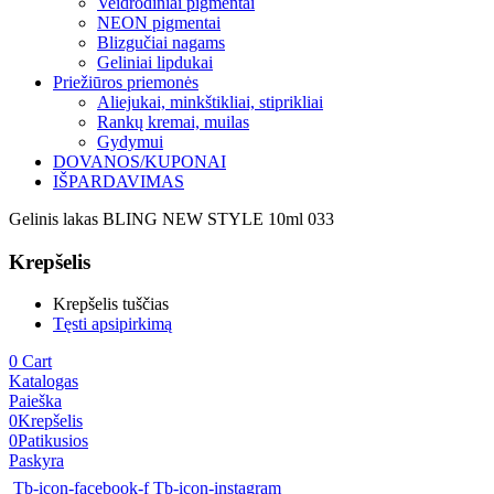
Veidrodiniai pigmentai
NEON pigmentai
Blizgučiai nagams
Geliniai lipdukai
Priežiūros priemonės
Aliejukai, minkštikliai, stiprikliai
Rankų kremai, muilas
Gydymui
DOVANOS/KUPONAI
IŠPARDAVIMAS
Gelinis lakas BLING NEW STYLE 10ml 033
Krepšelis
Krepšelis tuščias
Tęsti apsipirkimą
0
Cart
Katalogas
Paieška
0
Krepšelis
0
Patikusios
Paskyra
Tb-icon-facebook-f
Tb-icon-instagram