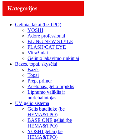
Kategorijos
Geliniai lakai (be TPO)
YOSHI
Adore professional
BLING NEW STYLE
FLASH/CAT EYE
Vitražiniai
Gelinio lakavimo rinkiniai
Bazės, topai, skysčiai
Bazės
Topai
Prep, primer
Acetonas, gelio tirpiklis
Lipnumo valiklis ir
nuriebalintojas
UV gelio sistema
Gelis buteliuke (be
HEMA&TPO)
BASE ONE geliai (be
HEMA&TPO)
YOSHI geliai (be
HEMA&TPO)