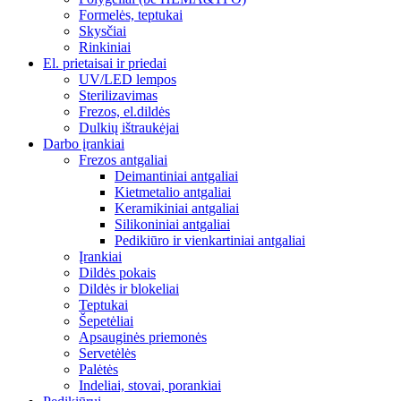
Formelės, teptukai
Skysčiai
Rinkiniai
El. prietaisai ir priedai
UV/LED lempos
Sterilizavimas
Frezos, el.dildės
Dulkių ištraukėjai
Darbo įrankiai
Frezos antgaliai
Deimantiniai antgaliai
Kietmetalio antgaliai
Keramikiniai antgaliai
Silikoniniai antgaliai
Pedikiūro ir vienkartiniai antgaliai
Įrankiai
Dildės pokais
Dildės ir blokeliai
Teptukai
Šepetėliai
Apsauginės priemonės
Servetėlės
Palėtės
Indeliai, stovai, porankiai