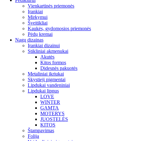
Pedikiūrui
Vienkartinės priemonės
Įrankiai
Mirkymui
Šveitikliai
Kaukės, gydomosios priemonės
Pėdų kremai
Nagų dizainas
Įrankiai dizainui
Stikliniai akmenukai
Akutės
Kitos formos
Didesnės pakuotės
Metaliniai ikriukai
Skystieji pigmentai
Lipdukai vandeniniai
Lipdukai lipnus
LOVE
WINTER
GAMTA
MOTERYS
JUOSTELĖS
KITOS
Štampavimas
Folija