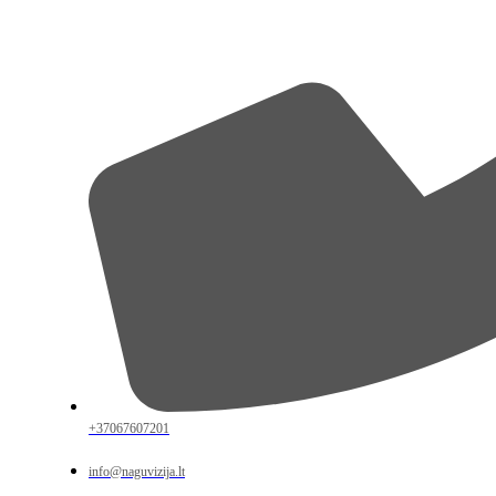
+37067607201
info@naguvizija.lt