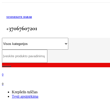
SUSISIEKITE DABAR
+37067607201
0
0
Krepšelis tuščias
Tęsti apsipirkimą