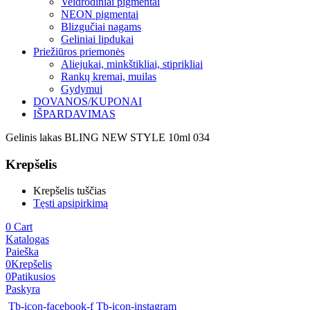
Veidrodiniai pigmentai
NEON pigmentai
Blizgučiai nagams
Geliniai lipdukai
Priežiūros priemonės
Aliejukai, minkštikliai, stiprikliai
Rankų kremai, muilas
Gydymui
DOVANOS/KUPONAI
IŠPARDAVIMAS
Gelinis lakas BLING NEW STYLE 10ml 034
Krepšelis
Krepšelis tuščias
Tęsti apsipirkimą
0
Cart
Katalogas
Paieška
0
Krepšelis
0
Patikusios
Paskyra
Tb-icon-facebook-f
Tb-icon-instagram