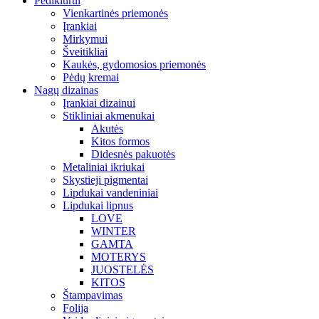
Pedikiūrui
Vienkartinės priemonės
Įrankiai
Mirkymui
Šveitikliai
Kaukės, gydomosios priemonės
Pėdų kremai
Nagų dizainas
Įrankiai dizainui
Stikliniai akmenukai
Akutės
Kitos formos
Didesnės pakuotės
Metaliniai ikriukai
Skystieji pigmentai
Lipdukai vandeniniai
Lipdukai lipnus
LOVE
WINTER
GAMTA
MOTERYS
JUOSTELĖS
KITOS
Štampavimas
Folija