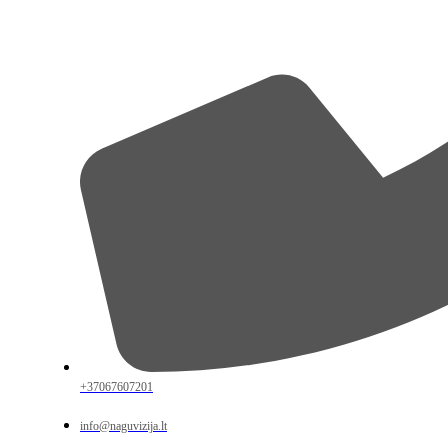
+37067607201
info@naguvizija.lt