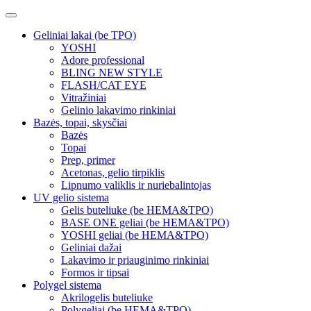
Geliniai lakai (be TPO)
YOSHI
Adore professional
BLING NEW STYLE
FLASH/CAT EYE
Vitražiniai
Gelinio lakavimo rinkiniai
Bazės, topai, skysčiai
Bazės
Topai
Prep, primer
Acetonas, gelio tirpiklis
Lipnumo valiklis ir nuriebalintojas
UV gelio sistema
Gelis buteliuke (be HEMA&TPO)
BASE ONE geliai (be HEMA&TPO)
YOSHI geliai (be HEMA&TPO)
Geliniai dažai
Lakavimo ir priauginimo rinkiniai
Formos ir tipsai
Polygel sistema
Akrilogelis buteliuke
Polygeliai (be HEMA&TPO)