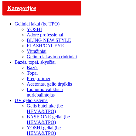
Kategorijos
Geliniai lakai (be TPO)
YOSHI
Adore professional
BLING NEW STYLE
FLASH/CAT EYE
Vitražiniai
Gelinio lakavimo rinkiniai
Bazės, topai, skysčiai
Bazės
Topai
Prep, primer
Acetonas, gelio tirpiklis
Lipnumo valiklis ir
nuriebalintojas
UV gelio sistema
Gelis buteliuke (be
HEMA&TPO)
BASE ONE geliai (be
HEMA&TPO)
YOSHI geliai (be
HEMA&TPO)