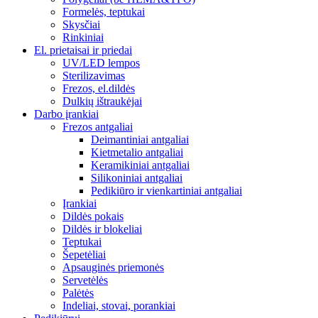
Formelės, teptukai
Skysčiai
Rinkiniai
El. prietaisai ir priedai
UV/LED lempos
Sterilizavimas
Frezos, el.dildės
Dulkių ištraukėjai
Darbo įrankiai
Frezos antgaliai
Deimantiniai antgaliai
Kietmetalio antgaliai
Keramikiniai antgaliai
Silikoniniai antgaliai
Pedikiūro ir vienkartiniai antgaliai
Įrankiai
Dildės pokais
Dildės ir blokeliai
Teptukai
Šepetėliai
Apsauginės priemonės
Servetėlės
Palėtės
Indeliai, stovai, porankiai