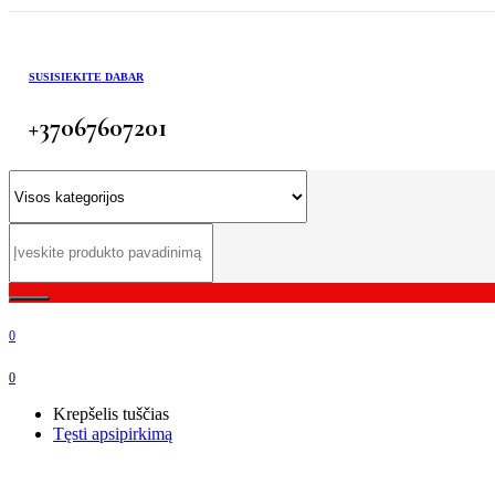
SUSISIEKITE DABAR
+37067607201
0
0
Krepšelis tuščias
Tęsti apsipirkimą