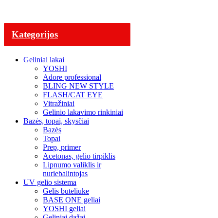
Kategorijos
Geliniai lakai
YOSHI
Adore professional
BLING NEW STYLE
FLASH/CAT EYE
Vitražiniai
Gelinio lakavimo rinkiniai
Bazės, topai, skysčiai
Bazės
Topai
Prep, primer
Acetonas, gelio tirpiklis
Lipnumo valiklis ir
nuriebalintojas
UV gelio sistema
Gelis buteliuke
BASE ONE geliai
YOSHI geliai
Geliniai dažai