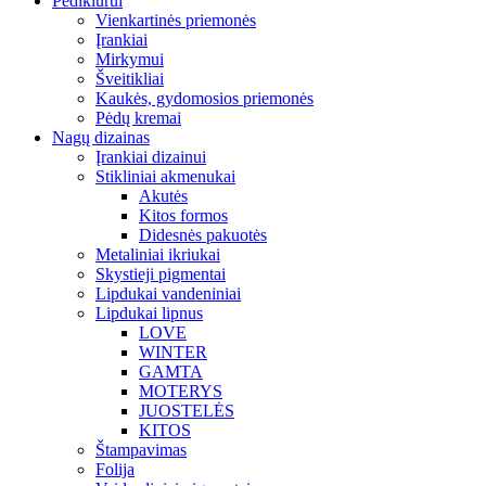
Pedikiūrui
Vienkartinės priemonės
Įrankiai
Mirkymui
Šveitikliai
Kaukės, gydomosios priemonės
Pėdų kremai
Nagų dizainas
Įrankiai dizainui
Stikliniai akmenukai
Akutės
Kitos formos
Didesnės pakuotės
Metaliniai ikriukai
Skystieji pigmentai
Lipdukai vandeniniai
Lipdukai lipnus
LOVE
WINTER
GAMTA
MOTERYS
JUOSTELĖS
KITOS
Štampavimas
Folija