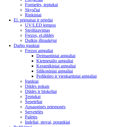
Formelės, teptukai
Skysčiai
Rinkiniai
El. prietaisai ir priedai
UV/LED lempos
Sterilizavimas
Frezos, el.dildės
Dulkių ištraukėjai
Darbo įrankiai
Frezos antgaliai
Deimantiniai antgaliai
Kietmetalio antgaliai
Keramikiniai antgaliai
Silikoniniai antgaliai
Pedikiūro ir vienkartiniai antgaliai
Įrankiai
Dildės pokais
Dildės ir blokeliai
Teptukai
Šepetėliai
Apsauginės priemonės
Servetėlės
Palėtės
Indeliai, stovai, porankiai