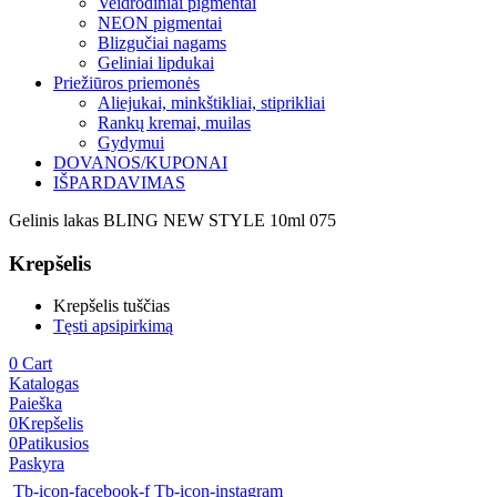
Veidrodiniai pigmentai
NEON pigmentai
Blizgučiai nagams
Geliniai lipdukai
Priežiūros priemonės
Aliejukai, minkštikliai, stiprikliai
Rankų kremai, muilas
Gydymui
DOVANOS/KUPONAI
IŠPARDAVIMAS
Gelinis lakas BLING NEW STYLE 10ml 075
Krepšelis
Krepšelis tuščias
Tęsti apsipirkimą
0
Cart
Katalogas
Paieška
0
Krepšelis
0
Patikusios
Paskyra
Tb-icon-facebook-f
Tb-icon-instagram