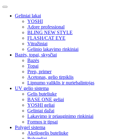
Geliniai lakai
YOSHI
Adore professional
BLING NEW STYLE
FLASH/CAT EYE
Vitražiniai
Gelinio lakavimo rinkiniai
Bazės, topai, skysčiai
Bazės
Topai
Prep, primer
Acetonas, gelio tirpiklis
Lipnumo valiklis ir nuriebalintojas
UV gelio sistema
Gelis buteliuke
BASE ONE geliai
YOSHI geliai
Geliniai dažai
Lakavimo ir priauginimo rinkiniai
Formos ir tipsai
Polygel sistema
Akrilogelis buteliuke
Polygeliai