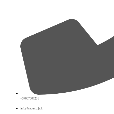
+37067607201
info@naguvizija.lt