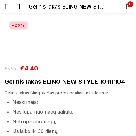
0
Gelinis lakas BLING NEW STYLE 10ml 104
Prisijunkite
-20%
€
4.40
€
5.50
Prisiminti slaptažodį
Pamiršote slaptažodį?
Gelinis lakas BLING NEW STYLE 10ml 104
Gelinis lakas Bling skirtas profesionaliam naudojimui:
Prisijungti
Neskilinėja;
Nesilupa nuo nagų galiukų;
Registracija
Netrupa nuo nagų;
Išsilaiko iki 30 dienų;