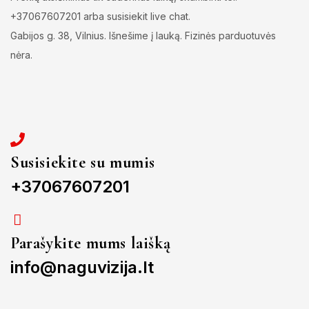
+37067607201 arba susisiekit live chat.
Gabijos g. 38, Vilnius. Išnešime į lauką. Fizinės parduotuvės
nėra.
Susisiekite su mumis
+37067607201
Parašykite mums laišką
info@naguvizija.lt