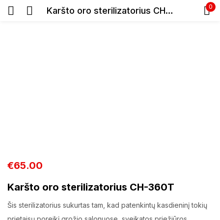
0
Karšto oro sterilizatorius CH-360T
Prisijunkite
Prisiminti slaptažodį
Pamiršote slaptažodį?
Prisijungti
€
65.00
Karšto oro sterilizatorius CH-360T
Registracija
Šis sterilizatorius sukurtas tam, kad patenkintų kasdieninį tokių
prietaisų poreikį grožio salonuose, sveikatos priežiūros