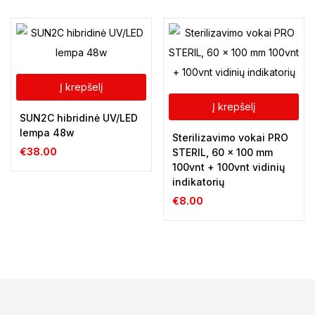
Į krepšelį
Į krepšelį
SUN2C hibridinė UV/LED
lempa 48w
Sterilizavimo vokai PRO
€
38.00
STERIL, 60 x 100 mm
100vnt + 100vnt vidinių
indikatorių
€
8.00