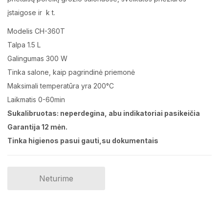
įstaigose ir k t.
Modelis CH-360T
Talpa 1.5 L
Galingumas 300 W
Tinka salone, kaip pagrindinė priemonė
Maksimali temperatūra yra 200°C
Laikmatis 0-60min
Sukalibruotas: neperdegina, abu indikatoriai pasikeičia
Garantija 12 mėn.
Tinka higienos pasui gauti,su dokumentais
Neturime