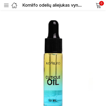
0
Komilfo odelių aliejukas vynuogių kvapo 10ml
Prisijunkite
Prisiminti slaptažodį
Pamiršote slaptažodį?
Prisijungti
Registracija