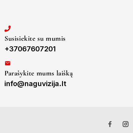
Susisiekite su mumis
+37067607201
Parašykite mums laišką
info@naguvizija.lt