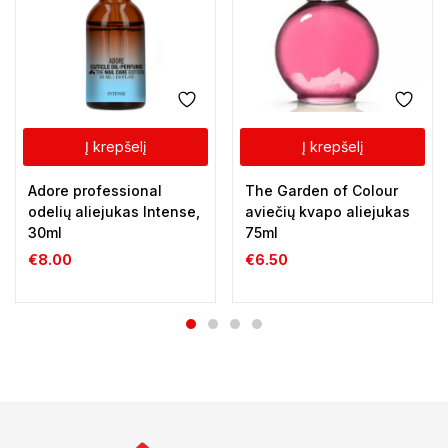
Į krepšelį
Į krepšelį
Adore professional
The Garden of Colour
odelių aliejukas Intense,
aviečių kvapo aliejukas
30ml
75ml
€
8.00
€
6.50