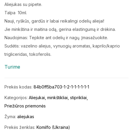
Aliejukas su pipete.
Talpa 10ml.
Nauji, ryškūs, gardūs ir labai reikalingi odelių aliejai!
Jie minkština ir maitina odą, gerina elastingumą ir drėkina.
Naudojimas: Tepkite ant odelių ir nagų. Įmasažuokite.
Sudėtis: vazelino aliejus, vynuogių aromatas, kaprilo/kaprio
trigliceridas, tokoferolis.
Turime
Prekės kodas:
84b0ff5ba703-1-2-1-1-1-1-1-1
Kategorijos:
Aliejukai, minkštikliai, stiprikliai
Priežiūros priemonės
Žyma:
aliejukas
Prekės ženklas:
Komilfo (Ukraina)