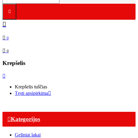
0
0
Krepšelis
Krepšelis tuščias
Tęsti apsipirkimą
Kategorijos
Geliniai lakai