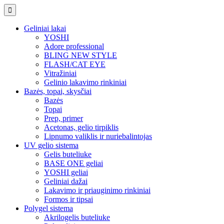
Geliniai lakai
YOSHI
Adore professional
BLING NEW STYLE
FLASH/CAT EYE
Vitražiniai
Gelinio lakavimo rinkiniai
Bazės, topai, skysčiai
Bazės
Topai
Prep, primer
Acetonas, gelio tirpiklis
Lipnumo valiklis ir nuriebalintojas
UV gelio sistema
Gelis buteliuke
BASE ONE geliai
YOSHI geliai
Geliniai dažai
Lakavimo ir priauginimo rinkiniai
Formos ir tipsai
Polygel sistema
Akrilogelis buteliuke