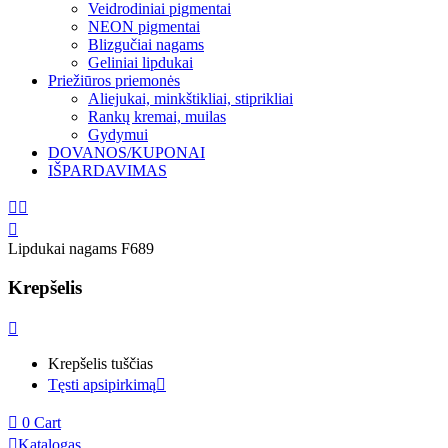
Veidrodiniai pigmentai
NEON pigmentai
Blizgučiai nagams
Geliniai lipdukai
Priežiūros priemonės
Aliejukai, minkštikliai, stiprikliai
Rankų kremai, muilas
Gydymui
DOVANOS/KUPONAI
IŠPARDAVIMAS
Lipdukai nagams F689
Krepšelis
Krepšelis tuščias
Tęsti apsipirkimą
0
Cart
Katalogas