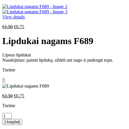
price
€1.50.
price
€1.50.
was:
is:
€1.50.
€1.50.
View details
Original
Current
€
1.50
€
0.75
price
price
was:
is:
Lipdukai nagams F689
€1.50.
€1.50.
Lipnus lipdukai
Naudojimas: paimti lipduką, uždėti ant nago ir padengti topu.
Turime
Original
Current
€
1.50
€
0.75
price
price
Turime
was:
is:
€1.50.
€1.50.
produkto
kiekis:
Į krepšelį
Lipdukai