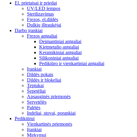
El. prietaisai ir priedai
UV/LED lempos
Sterilizavimas
Frezos, el.dildės
Dulkių ištraukėjai
Darbo įrankiai
Frezos antgaliai
Deimantiniai antgaliai
Kietmetalio antgaliai
Keramikiniai antgaliai
Silikoniniai antgaliai
Pedikiūro ir vienkartiniai antgaliai
Įrankiai
Dildės pokais
Dildės ir blokeliai
Teptukai
Šepetėliai
Apsauginės priemonės
Servetėlės
Palėtės
Indeliai, stovai, porankiai
Pedikiūrui
Vienkartinės priemonės
Įrankiai
Mirkymui