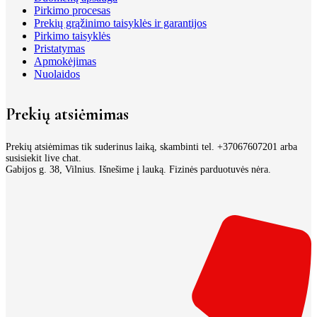
Pirkimo procesas
Prekių grąžinimo taisyklės ir garantijos
Pirkimo taisyklės
Pristatymas
Apmokėjimas
Nuolaidos
Prekių atsiėmimas
Prekių atsiėmimas tik suderinus laiką, skambinti tel. +37067607201 arba
susisiekit live chat.
Gabijos g. 38, Vilnius. Išnešime į lauką. Fizinės parduotuvės nėra.