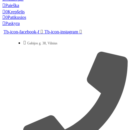
Paieška
0
Krepšelis
0
Patikusios
Paskyra
Tb-icon-facebook-f
Tb-icon-instagram
Gabijos g. 38, Vilnius