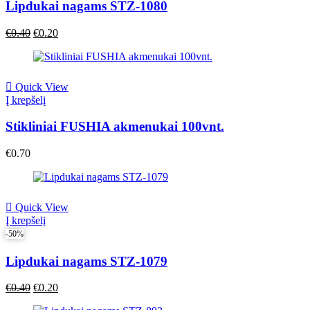
Lipdukai nagams STZ-1080
Original
Current
€
0.40
€
0.20
price
price
was:
is:
€0.40.
€0.40.
Quick View
Į krepšelį
Stikliniai FUSHIA akmenukai 100vnt.
€
0.70
Quick View
Į krepšelį
-50%
Lipdukai nagams STZ-1079
Original
Current
€
0.40
€
0.20
price
price