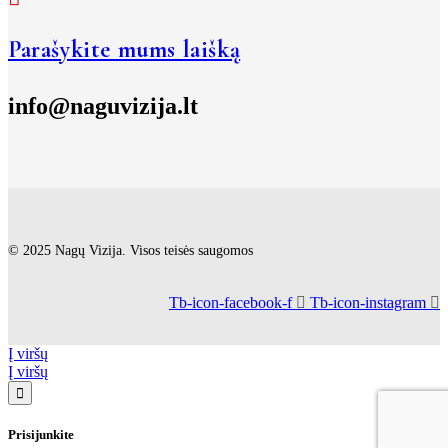
Parašykite mums laišką
info@naguvizija.lt
© 2025 Nagų Vizija. Visos teisės saugomos
Tb-icon-facebook-f
Tb-icon-instagram
Į viršų
Į viršų
Prisijunkite