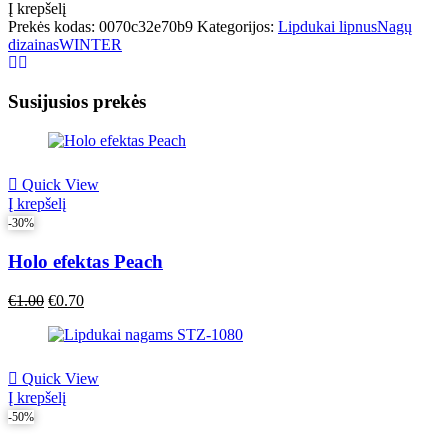
nagams
Į krepšelį
F689
Prekės kodas:
0070c32e70b9
Kategorijos:
Lipdukai lipnus
Nagų
dizainas
WINTER
Susijusios prekės
Quick View
Į krepšelį
-30%
Holo efektas Peach
Original
Current
€
1.00
€
0.70
price
price
was:
is:
€1.00.
€1.00.
Quick View
Į krepšelį
-50%