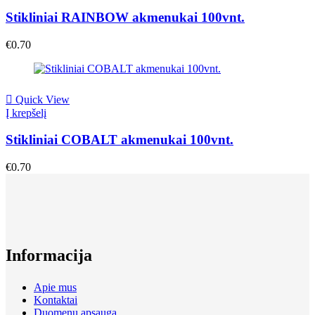
Stikliniai RAINBOW akmenukai 100vnt.
€
0.70
Quick View
Į krepšelį
Stikliniai COBALT akmenukai 100vnt.
€
0.70
Informacija
Apie mus
Kontaktai
Duomenų apsauga