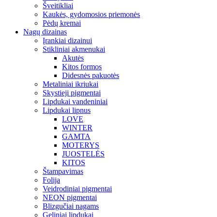
Šveitikliai
Kaukės, gydomosios priemonės
Pėdų kremai
Nagų dizainas
Įrankiai dizainui
Stikliniai akmenukai
Akutės
Kitos formos
Didesnės pakuotės
Metaliniai ikriukai
Skystieji pigmentai
Lipdukai vandeniniai
Lipdukai lipnus
LOVE
WINTER
GAMTA
MOTERYS
JUOSTELĖS
KITOS
Štampavimas
Folija
Veidrodiniai pigmentai
NEON pigmentai
Blizgučiai nagams
Geliniai lipdukai