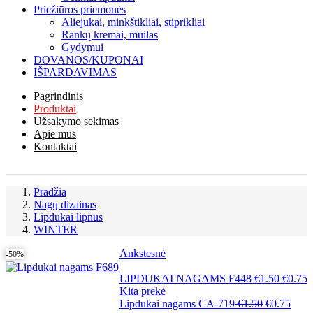
Priežiūros priemonės
Aliejukai, minkštikliai, stiprikliai
Rankų kremai, muilas
Gydymui
DOVANOS/KUPONAI
IŠPARDAVIMAS
Pagrindinis
Produktai
Užsakymo sekimas
Apie mus
Kontaktai
Pradžia
Nagų dizainas
Lipdukai lipnus
WINTER
Ankstesnė
-50%
Original
Current
LIPDUKAI NAGAMS F448
€
1.50
€
0.75
price
price
Kita prekė
Original
was:
Current
is:
Lipdukai nagams CA-719
€
1.50
€
0.75