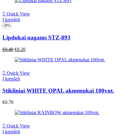
was:
is:
€0.40.
€0.40.
Quick View
Į krepšelį
-50%
Lipdukai nagams STZ-893
Original
Current
€
0.40
€
0.20
price
price
was:
is:
€0.40.
€0.40.
Quick View
Į krepšelį
Stikliniai WHITE OPAL akmenukai 100vnt.
€
0.70
Quick View
Į krepšelį