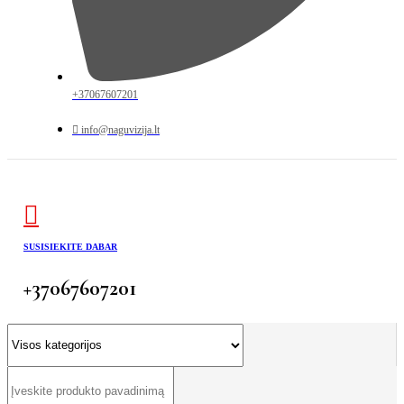
+37067607201
info@naguvizija.lt
SUSISIEKITE DABAR
+37067607201