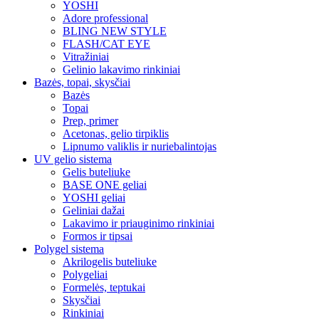
YOSHI
Adore professional
BLING NEW STYLE
FLASH/CAT EYE
Vitražiniai
Gelinio lakavimo rinkiniai
Bazės, topai, skysčiai
Bazės
Topai
Prep, primer
Acetonas, gelio tirpiklis
Lipnumo valiklis ir nuriebalintojas
UV gelio sistema
Gelis buteliuke
BASE ONE geliai
YOSHI geliai
Geliniai dažai
Lakavimo ir priauginimo rinkiniai
Formos ir tipsai
Polygel sistema
Akrilogelis buteliuke
Polygeliai
Formelės, teptukai
Skysčiai
Rinkiniai