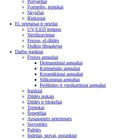
Polygeliai
Formelės, teptukai
Skysčiai
Rinkiniai
El. prietaisai ir priedai
UV/LED lempos
Sterilizavimas
Frezos, el.dildės
Dulkių ištraukėjai
Darbo įrankiai
Frezos antgaliai
Deimantiniai antgaliai
Kietmetalio antgaliai
Keramikiniai antgaliai
Silikoniniai antgaliai
Pedikiūro ir vienkartiniai antgaliai
Įrankiai
Dildės pokais
Dildės ir blokeliai
Teptukai
Šepetėliai
Apsauginės priemonės
Servetėlės
Palėtės
Indeliai, stovai, porankiai