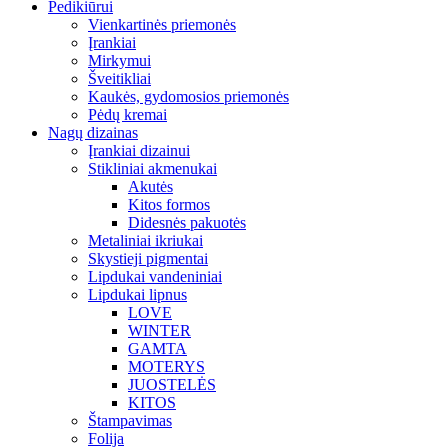
Pedikiūrui
Vienkartinės priemonės
Įrankiai
Mirkymui
Šveitikliai
Kaukės, gydomosios priemonės
Pėdų kremai
Nagų dizainas
Įrankiai dizainui
Stikliniai akmenukai
Akutės
Kitos formos
Didesnės pakuotės
Metaliniai ikriukai
Skystieji pigmentai
Lipdukai vandeniniai
Lipdukai lipnus
LOVE
WINTER
GAMTA
MOTERYS
JUOSTELĖS
KITOS
Štampavimas
Folija