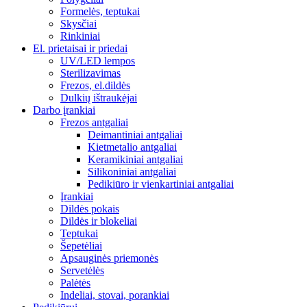
Formelės, teptukai
Skysčiai
Rinkiniai
El. prietaisai ir priedai
UV/LED lempos
Sterilizavimas
Frezos, el.dildės
Dulkių ištraukėjai
Darbo įrankiai
Frezos antgaliai
Deimantiniai antgaliai
Kietmetalio antgaliai
Keramikiniai antgaliai
Silikoniniai antgaliai
Pedikiūro ir vienkartiniai antgaliai
Įrankiai
Dildės pokais
Dildės ir blokeliai
Teptukai
Šepetėliai
Apsauginės priemonės
Servetėlės
Palėtės
Indeliai, stovai, porankiai