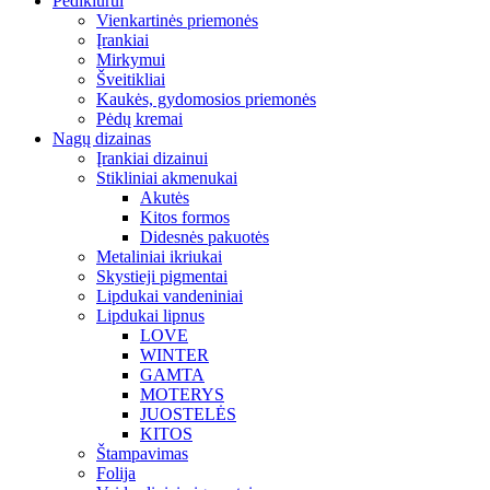
Pedikiūrui
Vienkartinės priemonės
Įrankiai
Mirkymui
Šveitikliai
Kaukės, gydomosios priemonės
Pėdų kremai
Nagų dizainas
Įrankiai dizainui
Stikliniai akmenukai
Akutės
Kitos formos
Didesnės pakuotės
Metaliniai ikriukai
Skystieji pigmentai
Lipdukai vandeniniai
Lipdukai lipnus
LOVE
WINTER
GAMTA
MOTERYS
JUOSTELĖS
KITOS
Štampavimas
Folija