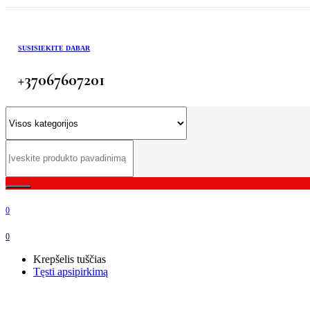
SUSISIEKITE DABAR
+37067607201
0
0
Krepšelis tuščias
Tęsti apsipirkimą