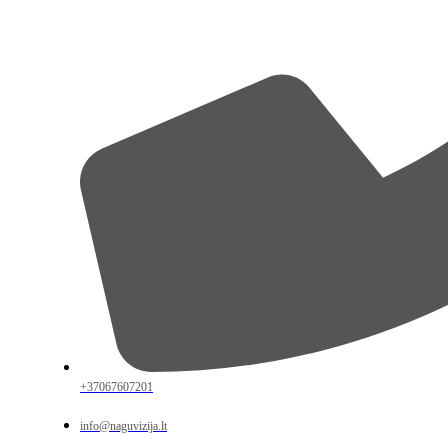
+37067607201
info@naguvizija.lt