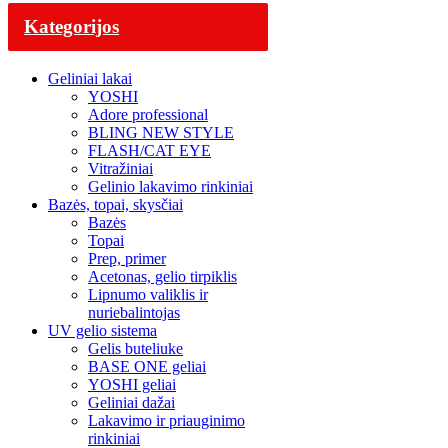
Kategorijos
Geliniai lakai
YOSHI
Adore professional
BLING NEW STYLE
FLASH/CAT EYE
Vitražiniai
Gelinio lakavimo rinkiniai
Bazės, topai, skysčiai
Bazės
Topai
Prep, primer
Acetonas, gelio tirpiklis
Lipnumo valiklis ir
nuriebalintojas
UV gelio sistema
Gelis buteliuke
BASE ONE geliai
YOSHI geliai
Geliniai dažai
Lakavimo ir priauginimo
rinkiniai