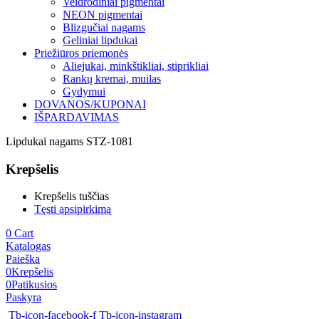
Veidrodiniai pigmentai
NEON pigmentai
Blizgučiai nagams
Geliniai lipdukai
Priežiūros priemonės
Aliejukai, minkštikliai, stiprikliai
Rankų kremai, muilas
Gydymui
DOVANOS/KUPONAI
IŠPARDAVIMAS
Lipdukai nagams STZ-1081
Krepšelis
Krepšelis tuščias
Tęsti apsipirkimą
0
Cart
Katalogas
Paieška
0
Krepšelis
0
Patikusios
Paskyra
Tb-icon-facebook-f
Tb-icon-instagram