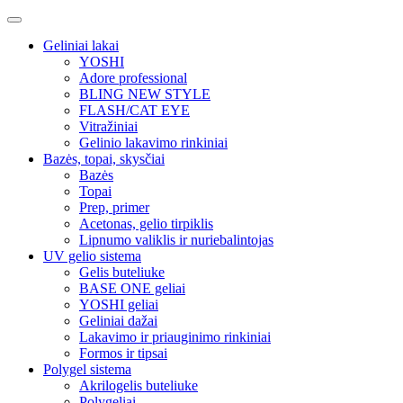
Geliniai lakai
YOSHI
Adore professional
BLING NEW STYLE
FLASH/CAT EYE
Vitražiniai
Gelinio lakavimo rinkiniai
Bazės, topai, skysčiai
Bazės
Topai
Prep, primer
Acetonas, gelio tirpiklis
Lipnumo valiklis ir nuriebalintojas
UV gelio sistema
Gelis buteliuke
BASE ONE geliai
YOSHI geliai
Geliniai dažai
Lakavimo ir priauginimo rinkiniai
Formos ir tipsai
Polygel sistema
Akrilogelis buteliuke
Polygeliai