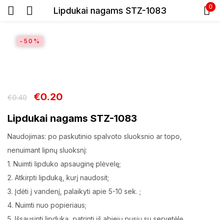
0
Lipdukai nagams STZ-1083
Prisijunkite
-50%
€
0.20
€
0.40
Prisiminti slaptažodį
Lipdukai nagams STZ-1083
Pamiršote slaptažodį?
Naudojimas: po paskutinio spalvoto sluoksnio ar topo,
nenuimant lipnų sluoksnį:
Prisijungti
1. Nuimti lipduko apsauginę plėvelę;
2. Atkirpti lipduką, kurį naudosit;
Registracija
3. Įdėti į vandenį, palaikyti apie 5-10 sek. ;
4. Nuimti nuo popieriaus;
5. Išsausinti lipduką, patrinti iš abiejų pusių su servetėlę.