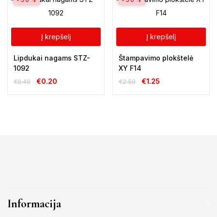
Į krepšelį
Į krepšelį
Lipdukai nagams STZ-
Štampavimo plokštelė
1092
XY F14
€
0.20
€
1.25
€
0.40
€
2.50
Informacija