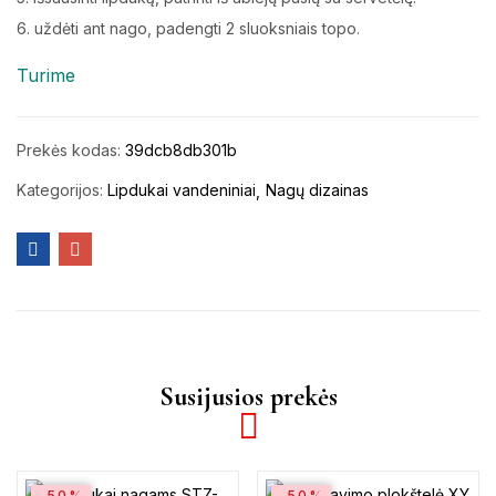
6. uždėti ant nago, padengti 2 sluoksniais topo.
Turime
Prekės kodas:
39dcb8db301b
Kategorijos:
Lipdukai vandeniniai
Nagų dizainas
Susijusios prekės
-50%
-50%