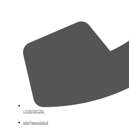
+37067607201
info@naguvizija.lt