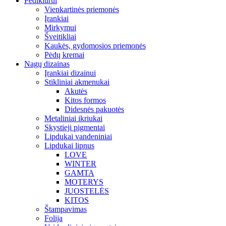
Pedikiūrui
Vienkartinės priemonės
Įrankiai
Mirkymui
Šveitikliai
Kaukės, gydomosios priemonės
Pėdų kremai
Nagų dizainas
Įrankiai dizainui
Stikliniai akmenukai
Akutės
Kitos formos
Didesnės pakuotės
Metaliniai ikriukai
Skystieji pigmentai
Lipdukai vandeniniai
Lipdukai lipnus
LOVE
WINTER
GAMTA
MOTERYS
JUOSTELĖS
KITOS
Štampavimas
Folija