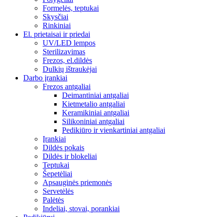
Formelės, teptukai
Skysčiai
Rinkiniai
El. prietaisai ir priedai
UV/LED lempos
Sterilizavimas
Frezos, el.dildės
Dulkių ištraukėjai
Darbo įrankiai
Frezos antgaliai
Deimantiniai antgaliai
Kietmetalio antgaliai
Keramikiniai antgaliai
Silikoniniai antgaliai
Pedikiūro ir vienkartiniai antgaliai
Įrankiai
Dildės pokais
Dildės ir blokeliai
Teptukai
Šepetėliai
Apsauginės priemonės
Servetėlės
Palėtės
Indeliai, stovai, porankiai