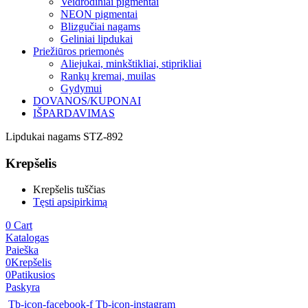
Veidrodiniai pigmentai
NEON pigmentai
Blizgučiai nagams
Geliniai lipdukai
Priežiūros priemonės
Aliejukai, minkštikliai, stiprikliai
Rankų kremai, muilas
Gydymui
DOVANOS/KUPONAI
IŠPARDAVIMAS
Lipdukai nagams STZ-892
Krepšelis
Krepšelis tuščias
Tęsti apsipirkimą
0
Cart
Katalogas
Paieška
0
Krepšelis
0
Patikusios
Paskyra
Tb-icon-facebook-f
Tb-icon-instagram