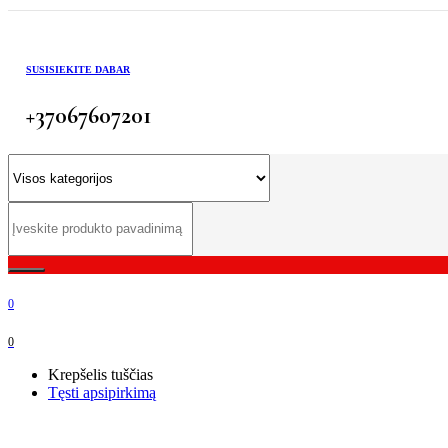
SUSISIEKITE DABAR
+37067607201
0
0
Krepšelis tuščias
Tęsti apsipirkimą