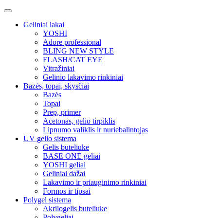
Geliniai lakai
YOSHI
Adore professional
BLING NEW STYLE
FLASH/CAT EYE
Vitražiniai
Gelinio lakavimo rinkiniai
Bazės, topai, skysčiai
Bazės
Topai
Prep, primer
Acetonas, gelio tirpiklis
Lipnumo valiklis ir nuriebalintojas
UV gelio sistema
Gelis buteliuke
BASE ONE geliai
YOSHI geliai
Geliniai dažai
Lakavimo ir priauginimo rinkiniai
Formos ir tipsai
Polygel sistema
Akrilogelis buteliuke
Polygeliai