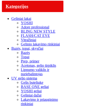
Kategorijos
Geliniai lakai
YOSHI
Adore professional
BLING NEW STYLE
FLASH/CAT EYE
Vitražiniai
Gelinio lakavimo rinkiniai
Bazės, topai, skysčiai
Bazės
Topai
Prep, primer
Acetonas, gelio tirpiklis
Lipnumo valiklis ir
nuriebalintojas
UV gelio sistema
Gelis buteliuke
BASE ONE geliai
YOSHI geliai
Geliniai dažai
Lakavimo ir priauginimo
rinkiniai