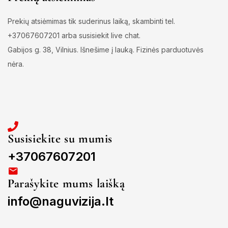
Prekių atsiėmimas tik suderinus laiką, skambinti tel.
+37067607201 arba susisiekit live chat.
Gabijos g. 38, Vilnius. Išnešime į lauką. Fizinės parduotuvės
nėra.
Susisiekite su mumis
+37067607201
Parašykite mums laišką
info@naguvizija.lt