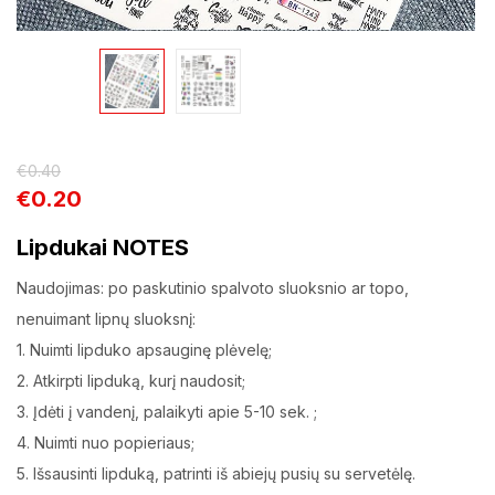
€
0.40
€
0.20
Lipdukai NOTES
Naudojimas: po paskutinio spalvoto sluoksnio ar topo,
nenuimant lipnų sluoksnį:
1. Nuimti lipduko apsauginę plėvelę;
2. Atkirpti lipduką, kurį naudosit;
3. Įdėti į vandenį, palaikyti apie 5-10 sek. ;
4. Nuimti nuo popieriaus;
5. Išsausinti lipduką, patrinti iš abiejų pusių su servetėlę.