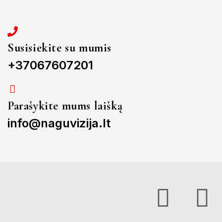
Susisiekite su mumis
+37067607201
Parašykite mums laišką
info@naguvizija.lt