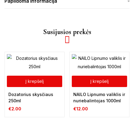
Papildoma informacija
Susijusios prekės
Į krepšelį
Į krepšelį
Dozatorius skysčiaus
NAILO Lipnumo valiklis ir
250ml
nuriebalintojas 1000ml
€
2.00
€
12.00