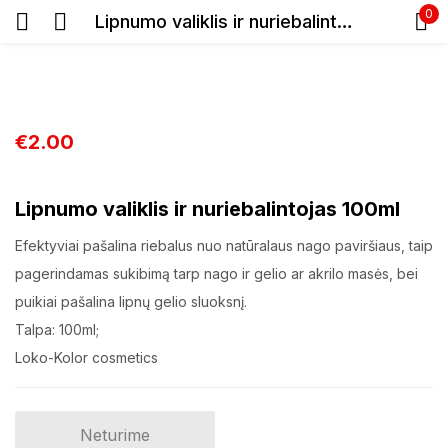
0
Lipnumo valiklis ir nuriebalintojas 100ml
Prisijunkite
Pr
s
€
2.00
Pamir
slapta
Lipnumo valiklis ir nuriebalintojas 100ml
Efektyviai pašalina riebalus nuo natūralaus nago paviršiaus, taip
Prisijungti
pagerindamas sukibimą tarp nago ir gelio ar akrilo masės, bei
puikiai pašalina lipnų gelio sluoksnį.
Registracija
Talpa: 100ml;
Loko-Kolor cosmetics
Neturime