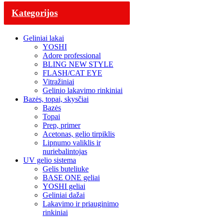
Kategorijos
Geliniai lakai
YOSHI
Adore professional
BLING NEW STYLE
FLASH/CAT EYE
Vitražiniai
Gelinio lakavimo rinkiniai
Bazės, topai, skysčiai
Bazės
Topai
Prep, primer
Acetonas, gelio tirpiklis
Lipnumo valiklis ir
nuriebalintojas
UV gelio sistema
Gelis buteliuke
BASE ONE geliai
YOSHI geliai
Geliniai dažai
Lakavimo ir priauginimo
rinkiniai