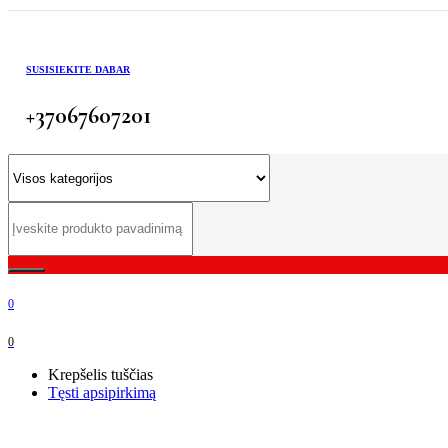
SUSISIEKITE DABAR
+37067607201
0
0
Krepšelis tuščias
Tęsti apsipirkimą