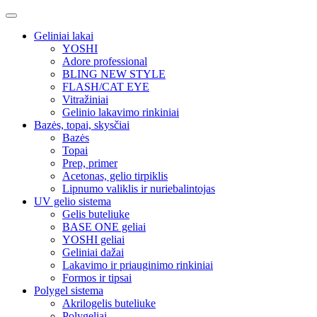
Geliniai lakai
YOSHI
Adore professional
BLING NEW STYLE
FLASH/CAT EYE
Vitražiniai
Gelinio lakavimo rinkiniai
Bazės, topai, skysčiai
Bazės
Topai
Prep, primer
Acetonas, gelio tirpiklis
Lipnumo valiklis ir nuriebalintojas
UV gelio sistema
Gelis buteliuke
BASE ONE geliai
YOSHI geliai
Geliniai dažai
Lakavimo ir priauginimo rinkiniai
Formos ir tipsai
Polygel sistema
Akrilogelis buteliuke
Polygeliai