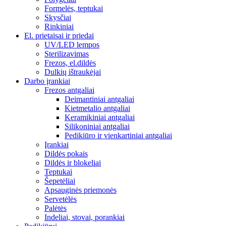
Formelės, teptukai
Skysčiai
Rinkiniai
El. prietaisai ir priedai
UV/LED lempos
Sterilizavimas
Frezos, el.dildės
Dulkių ištraukėjai
Darbo įrankiai
Frezos antgaliai
Deimantiniai antgaliai
Kietmetalio antgaliai
Keramikiniai antgaliai
Silikoniniai antgaliai
Pedikiūro ir vienkartiniai antgaliai
Įrankiai
Dildės pokais
Dildės ir blokeliai
Teptukai
Šepetėliai
Apsauginės priemonės
Servetėlės
Palėtės
Indeliai, stovai, porankiai