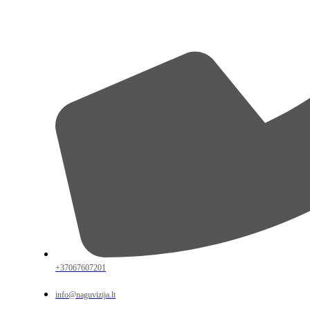
+37067607201
info@naguvizija.lt