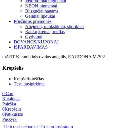
Veidrodiniai pigmentai
NEON pigmentai
Blizgučiai nagams
Geliniai lipdukai
Priežiūros priemonės
Aliejukai, minkštikliai, stiprikliai
Rankų kremai, muilas
Gydymui
DOVANOS/KUPONAI
IŠPARDAVIMAS
mART Keramikinis ovalus antgalis, RAUDONA M-202
Krepšelis
Krepšelis tuščias
Tęsti apsipirkimą
0
Cart
Katalogas
Paieška
0
Krepšelis
0
Patikusios
Paskyra
Tb-icon-facebook-f
Tb-icon-instagram