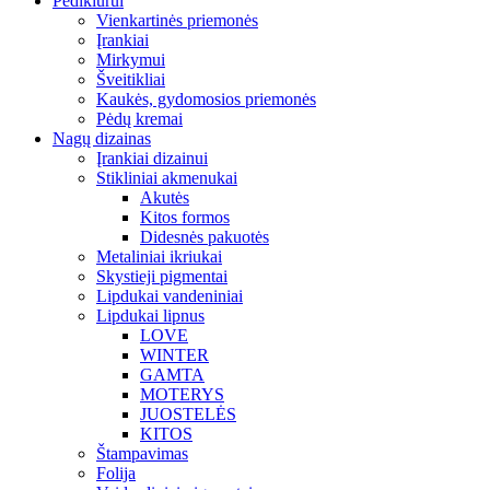
Pedikiūrui
Vienkartinės priemonės
Įrankiai
Mirkymui
Šveitikliai
Kaukės, gydomosios priemonės
Pėdų kremai
Nagų dizainas
Įrankiai dizainui
Stikliniai akmenukai
Akutės
Kitos formos
Didesnės pakuotės
Metaliniai ikriukai
Skystieji pigmentai
Lipdukai vandeniniai
Lipdukai lipnus
LOVE
WINTER
GAMTA
MOTERYS
JUOSTELĖS
KITOS
Štampavimas
Folija