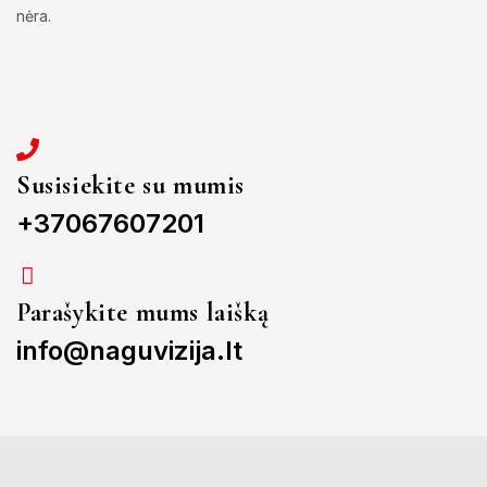
nėra.
Susisiekite su mumis
+37067607201
Parašykite mums laišką
info@naguvizija.lt