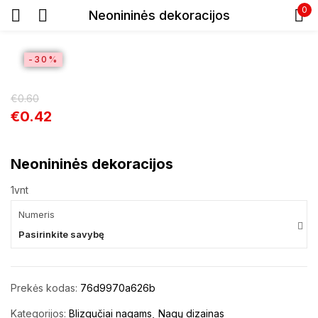
0
Neonininės dekoracijos
Prisijunkite
SALE
-30%
€
0.60
€
0.42
Neonininės dekoracijos
Prisiminti slaptažodį
Pamiršote slaptažodį?
1vnt
Numeris
Prisijungti
Pasirinkite savybę
Registracija
Prekės kodas:
76d9970a626b
Kategorijos:
Blizgučiai nagams
Nagų dizainas