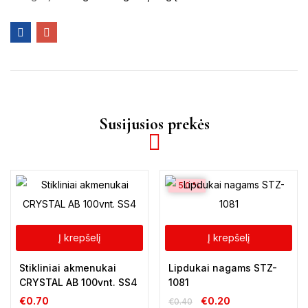
Susijusios prekės
-50%
Į krepšelį
Į krepšelį
Stikliniai akmenukai
Lipdukai nagams STZ-
CRYSTAL AB 100vnt. SS4
1081
€
0.70
€
0.20
€
0.40