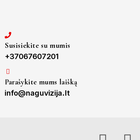
Susisiekite su mumis
+37067607201
Parašykite mums laišką
info@naguvizija.lt