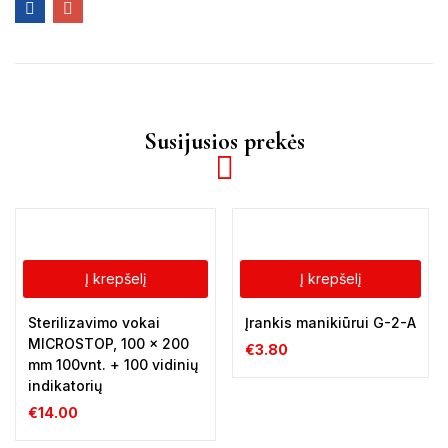
Susijusios prekės
Į krepšelį
Į krepšelį
Sterilizavimo vokai
Įrankis manikiūrui G-2-A
MICROSTOP, 100 x 200
€
3.80
mm 100vnt. + 100 vidinių
indikatorių
€
14.00