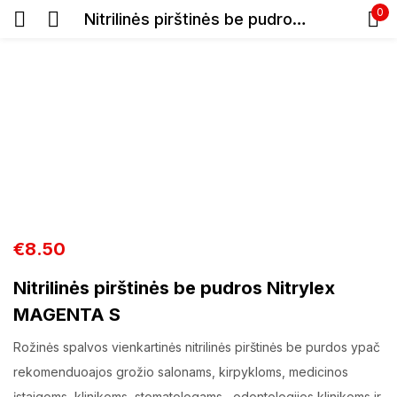
0
Nitrilinės pirštinės be pudros Nitrylex MAGENTA S
Prisijunkite
Prisiminti slaptažodį
Pamiršote slaptažodį?
€
8.50
Nitrilinės pirštinės be pudros Nitrylex
Prisijungti
MAGENTA S
Registracija
Rožinės spalvos vienkartinės nitrilinės pirštinės be purdos ypač
rekomenduoajos grožio salonams, kirpykloms, medicinos
įstaigoms, klinikoms, stomatologams, odontologijos klinikoms ir