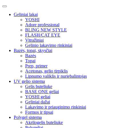
Geliniai lakai
YOSHI
Adore professional
BLING NEW STYLE
FLASH/CAT EYE
Vitražiniai
Gelinio lakavimo rinkiniai
Bazės, topai, skysčiai
Bazės
Topai
Prep, primer
Acetonas, gelio tirpiklis
Lipnumo valiklis ir nuriebalintojas
UV gelio sistema
Gelis buteliuke
BASE ONE geliai
YOSHI geliai
Geliniai dažai
Lakavimo ir priauginimo rinkiniai
Formos ir tipsai
Polygel sistema
Akrilogelis buteliuke
Polygeliai