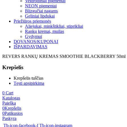
Veidrodiniai pigmentai
NEON pigmentai
Blizgučiai nagams
Geliniai lipdukai
Priežiūros priemonės
Aliejukai, minkštikliai, stiprikliai
Rankų kremai, muilas
Gydymui
DOVANOS/KUPONAI
IŠPARDAVIMAS
REVERS RANKŲ KREMAS SMOOTHIE BLACKBERRY 50ml
Krepšelis
Krepšelis tuščias
Tęsti apsipirkimą
0
Cart
Katalogas
Paieška
0
Krepšelis
0
Patikusios
Paskyra
Tb-icon-facebook-f
Tb-icon-instagram