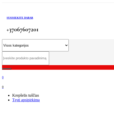
SUSISIEKITE DABAR
+37067607201
0
0
Krepšelis tuščias
Tęsti apsipirkimą