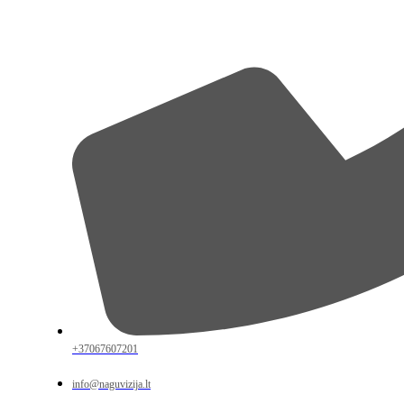
+37067607201
info@naguvizija.lt