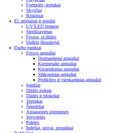
Formelės, teptukai
Skysčiai
Rinkiniai
El. prietaisai ir priedai
UV/LED lempos
Sterilizavimas
Frezos, el.dildės
Dulkių ištraukėjai
Darbo įrankiai
Frezos antgaliai
Deimantiniai antgaliai
Kietmetalio antgaliai
Keramikiniai antgaliai
Silikoniniai antgaliai
Pedikiūro ir vienkartiniai antgaliai
Įrankiai
Dildės pokais
Dildės ir blokeliai
Teptukai
Šepetėliai
Apsauginės priemonės
Servetėlės
Palėtės
Indeliai, stovai, porankiai