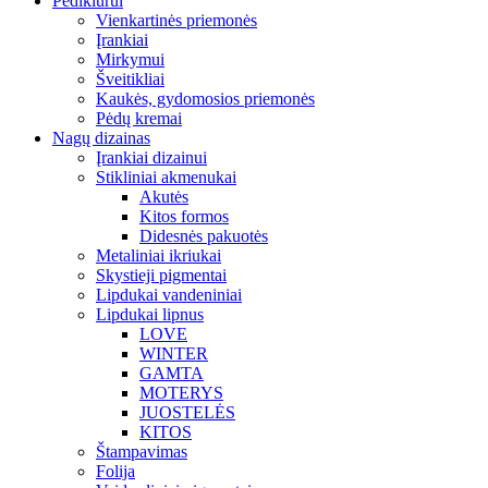
Pedikiūrui
Vienkartinės priemonės
Įrankiai
Mirkymui
Šveitikliai
Kaukės, gydomosios priemonės
Pėdų kremai
Nagų dizainas
Įrankiai dizainui
Stikliniai akmenukai
Akutės
Kitos formos
Didesnės pakuotės
Metaliniai ikriukai
Skystieji pigmentai
Lipdukai vandeniniai
Lipdukai lipnus
LOVE
WINTER
GAMTA
MOTERYS
JUOSTELĖS
KITOS
Štampavimas
Folija