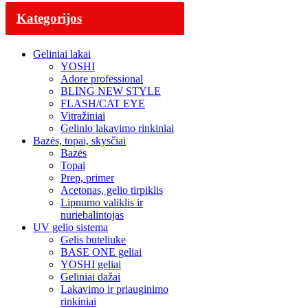
Kategorijos
Geliniai lakai
YOSHI
Adore professional
BLING NEW STYLE
FLASH/CAT EYE
Vitražiniai
Gelinio lakavimo rinkiniai
Bazės, topai, skysčiai
Bazės
Topai
Prep, primer
Acetonas, gelio tirpiklis
Lipnumo valiklis ir
nuriebalintojas
UV gelio sistema
Gelis buteliuke
BASE ONE geliai
YOSHI geliai
Geliniai dažai
Lakavimo ir priauginimo
rinkiniai