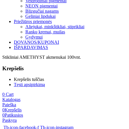
Veidrodiniai pigmentai
NEON pigmentai
Blizgučiai nagams
Geliniai lipdukai
Priežiūros priemonės
Aliejukai, minkštikliai, stiprikliai
Rankų kremai, muilas
Gydymui
DOVANOS/KUPONAI
IŠPARDAVIMAS
Stikliniai AMETHYST akmenukai 100vnt.
Krepšelis
Krepšelis tuščias
Tęsti apsipirkimą
0
Cart
Katalogas
Paieška
0
Krepšelis
0
Patikusios
Paskyra
Tb-icon-facebook-f
Tb-icon-instagram