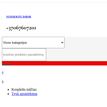
SUSISIEKITE DABAR
+37067607201
0
0
Krepšelis tuščias
Tęsti apsipirkimą