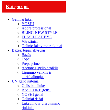
Kategorijos
Geliniai lakai
YOSHI
Adore professional
BLING NEW STYLE
FLASH/CAT EYE
Vitražiniai
Gelinio lakavimo rinkiniai
Bazės, topai, skysčiai
Bazės
Topai
Prep, primer
Acetonas, gelio tirpiklis
Lipnumo valiklis ir
nuriebalintojas
UV gelio sistema
Gelis buteliuke
BASE ONE geliai
YOSHI geliai
Geliniai dažai
Lakavimo ir priauginimo
rinkiniai