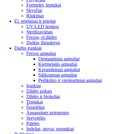
Formelės, teptukai
Skysčiai
Rinkiniai
El. prietaisai ir priedai
UV/LED lempos
Sterilizavimas
Frezos, el.dildės
Dulkių ištraukėjai
Darbo įrankiai
Frezos antgaliai
Deimantiniai antgaliai
Kietmetalio antgaliai
Keramikiniai antgaliai
Silikoniniai antgaliai
Pedikiūro ir vienkartiniai antgaliai
Įrankiai
Dildės pokais
Dildės ir blokeliai
Teptukai
Šepetėliai
Apsauginės priemonės
Servetėlės
Palėtės
Indeliai, stovai, porankiai