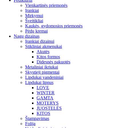
Pedikiūrui
Vienkartinės priemonės
Įrankiai
Mirkymui
Šveitikliai
Kaukės, gydomosios priemonės
Pėdų kremai
Nagų dizainas
Įrankiai dizainui
Stikliniai akmenukai
Akutės
Kitos formos
Didesnės pakuotės
Metaliniai ikriukai
Skystieji pigmentai
Lipdukai vandeniniai
Lipdukai lipnus
LOVE
WINTER
GAMTA
MOTERYS
JUOSTELĖS
KITOS
Štampavimas
Folija