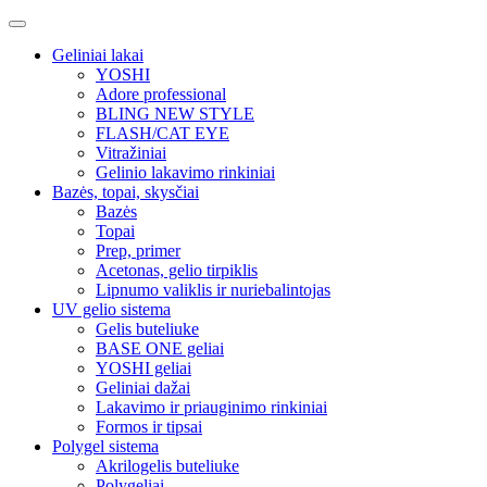
Geliniai lakai
YOSHI
Adore professional
BLING NEW STYLE
FLASH/CAT EYE
Vitražiniai
Gelinio lakavimo rinkiniai
Bazės, topai, skysčiai
Bazės
Topai
Prep, primer
Acetonas, gelio tirpiklis
Lipnumo valiklis ir nuriebalintojas
UV gelio sistema
Gelis buteliuke
BASE ONE geliai
YOSHI geliai
Geliniai dažai
Lakavimo ir priauginimo rinkiniai
Formos ir tipsai
Polygel sistema
Akrilogelis buteliuke
Polygeliai