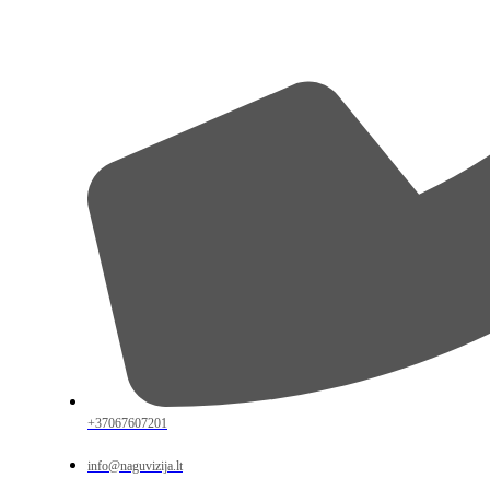
+37067607201
info@naguvizija.lt