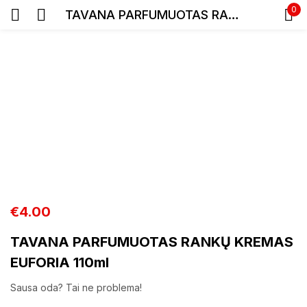
0
TAVANA PARFUMUOTAS RANKŲ KREMAS EUFORIA 110ml
Prisijunkite
Prisiminti slaptažodį
Pamiršote slaptažodį?
€
4.00
Prisijungti
TAVANA PARFUMUOTAS RANKŲ KREMAS
EUFORIA 110ml
Registracija
Sausa oda? Tai ne problema!