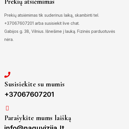
Prekių atsiėmimas
Prekių atsiėmimas tik suderinus laiką, skambinti tel.
+37067607201 arba susisiekit live chat.
Gabijos g. 38, Vilnius. Išnešime į lauką. Fizinės parduotuvės
nėra.
Susisiekite su mumis
+37067607201
Parašykite mums laišką
info@naguvizija.lt