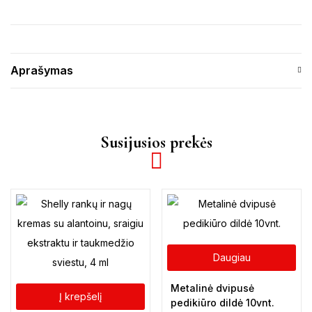
Aprašymas
Susijusios prekės
Daugiau
Metalinė dvipusė
Į krepšelį
pedikiūro dildė 10vnt.