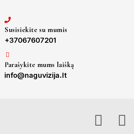
Susisiekite su mumis
+37067607201
Parašykite mums laišką
info@naguvizija.lt