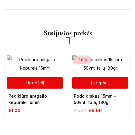
Susijusios prekės
-20%
Į krepšelį
Į krepšelį
Pedikiūro antgalio
Podo diskas 15mm +
kepurėlė 16mm
50vnt. failų 180gr
€
1.00
€
8.00
€
10.00