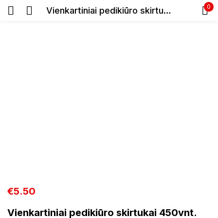
0
Vienkartiniai pedikiūro skirtukai 450vnt.
Prisijunkite
Prisiminti slaptažodį
Pamiršote slaptažodį?
Prisijungti
Registracija
€
5.50
Vienkartiniai pedikiūro skirtukai 450vnt.