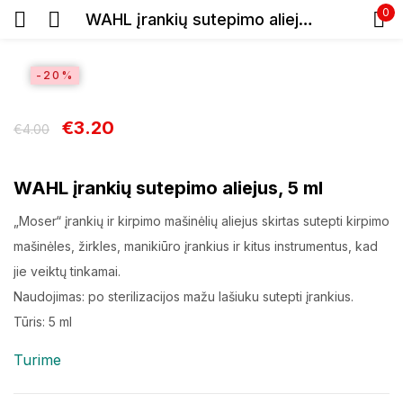
0
WAHL įrankių sutepimo aliejus, 5 ml
Prisijunkite
-20%
€
3.20
€
4.00
WAHL įrankių sutepimo aliejus, 5 ml
Prisiminti slaptažodį
„Moser“ įrankių ir kirpimo mašinėlių aliejus skirtas sutepti kirpimo
Pamiršote slaptažodį?
mašinėles, žirkles, manikiūro įrankius ir kitus instrumentus, kad
jie veiktų tinkamai.
Prisijungti
Naudojimas: po sterilizacijos mažu lašiuku sutepti įrankius.
Tūris: 5 ml
Registracija
Turime