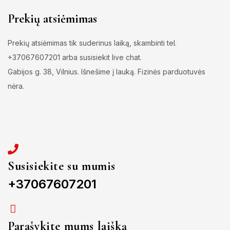
Prekių atsiėmimas
Prekių atsiėmimas tik suderinus laiką, skambinti tel.
+37067607201 arba susisiekit live chat.
Gabijos g. 38, Vilnius. Išnešime į lauką. Fizinės parduotuvės
nėra.
Susisiekite su mumis
+37067607201
Parašykite mums laišką