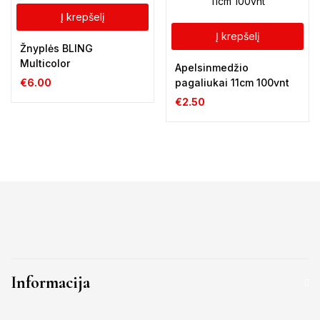
Į krepšelį
Į krepšelį
Žnyplės BLING
Multicolor
Apelsinmedžio
pagaliukai 11cm 100vnt
€
6.00
€
2.50
Informacija