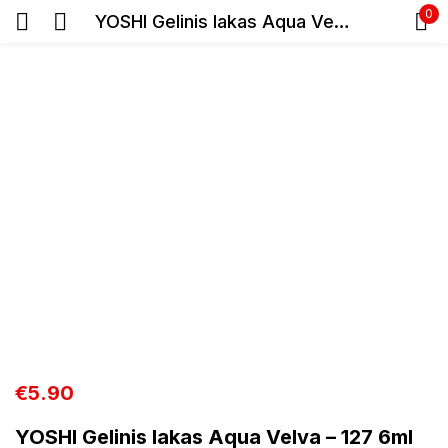
0
YOSHI Gelinis lakas Aqua Velva – 127 6ml
Prisijunkite
Prisiminti slaptažodį
Pamiršote slaptažodį?
Prisijungti
Registracija
€
5.90
YOSHI Gelinis lakas Aqua Velva – 127 6ml