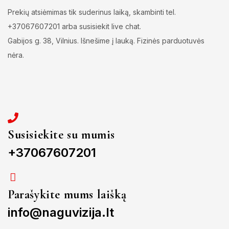
Prekių atsiėmimas tik suderinus laiką, skambinti tel.
+37067607201 arba susisiekit live chat.
Gabijos g. 38, Vilnius. Išnešime į lauką. Fizinės parduotuvės
nėra.
Susisiekite su mumis
+37067607201
Parašykite mums laišką
info@naguvizija.lt