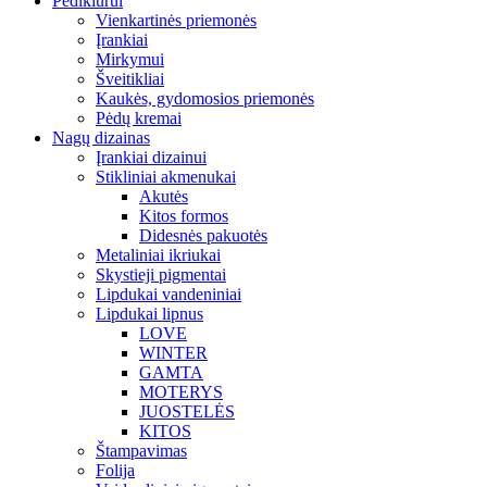
Pedikiūrui
Vienkartinės priemonės
Įrankiai
Mirkymui
Šveitikliai
Kaukės, gydomosios priemonės
Pėdų kremai
Nagų dizainas
Įrankiai dizainui
Stikliniai akmenukai
Akutės
Kitos formos
Didesnės pakuotės
Metaliniai ikriukai
Skystieji pigmentai
Lipdukai vandeniniai
Lipdukai lipnus
LOVE
WINTER
GAMTA
MOTERYS
JUOSTELĖS
KITOS
Štampavimas
Folija