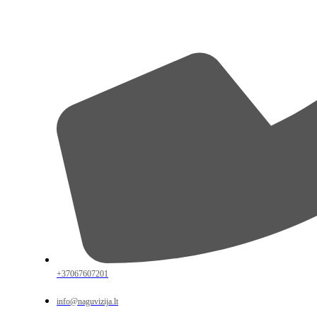
+37067607201
info@naguvizija.lt