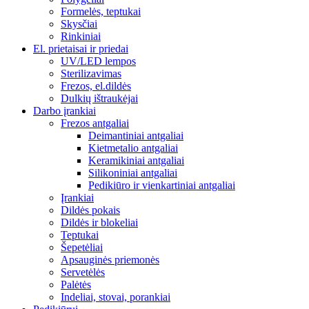
Formelės, teptukai
Skysčiai
Rinkiniai
El. prietaisai ir priedai
UV/LED lempos
Sterilizavimas
Frezos, el.dildės
Dulkių ištraukėjai
Darbo įrankiai
Frezos antgaliai
Deimantiniai antgaliai
Kietmetalio antgaliai
Keramikiniai antgaliai
Silikoniniai antgaliai
Pedikiūro ir vienkartiniai antgaliai
Įrankiai
Dildės pokais
Dildės ir blokeliai
Teptukai
Šepetėliai
Apsauginės priemonės
Servetėlės
Palėtės
Indeliai, stovai, porankiai