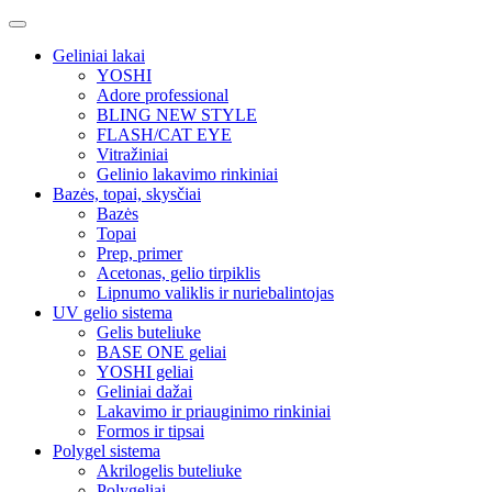
Geliniai lakai
YOSHI
Adore professional
BLING NEW STYLE
FLASH/CAT EYE
Vitražiniai
Gelinio lakavimo rinkiniai
Bazės, topai, skysčiai
Bazės
Topai
Prep, primer
Acetonas, gelio tirpiklis
Lipnumo valiklis ir nuriebalintojas
UV gelio sistema
Gelis buteliuke
BASE ONE geliai
YOSHI geliai
Geliniai dažai
Lakavimo ir priauginimo rinkiniai
Formos ir tipsai
Polygel sistema
Akrilogelis buteliuke
Polygeliai