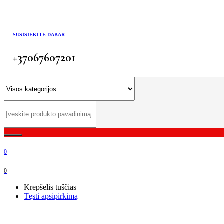
SUSISIEKITE DABAR
+37067607201
0
0
Krepšelis tuščias
Tęsti apsipirkimą