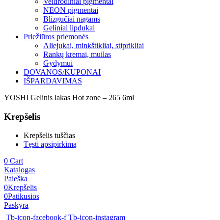
Veidrodiniai pigmentai
NEON pigmentai
Blizgučiai nagams
Geliniai lipdukai
Priežiūros priemonės
Aliejukai, minkštikliai, stiprikliai
Rankų kremai, muilas
Gydymui
DOVANOS/KUPONAI
IŠPARDAVIMAS
YOSHI Gelinis lakas Hot zone – 265 6ml
Krepšelis
Krepšelis tuščias
Tęsti apsipirkimą
0
Cart
Katalogas
Paieška
0
Krepšelis
0
Patikusios
Paskyra
Tb-icon-facebook-f
Tb-icon-instagram