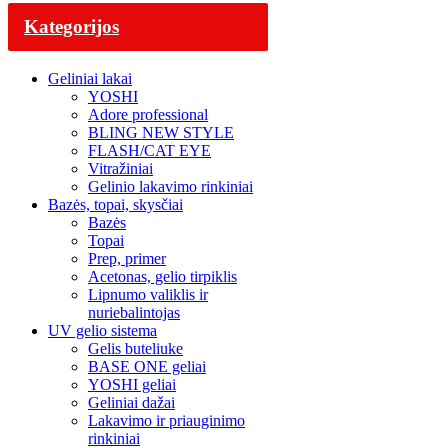
Kategorijos
Geliniai lakai
YOSHI
Adore professional
BLING NEW STYLE
FLASH/CAT EYE
Vitražiniai
Gelinio lakavimo rinkiniai
Bazės, topai, skysčiai
Bazės
Topai
Prep, primer
Acetonas, gelio tirpiklis
Lipnumo valiklis ir
nuriebalintojas
UV gelio sistema
Gelis buteliuke
BASE ONE geliai
YOSHI geliai
Geliniai dažai
Lakavimo ir priauginimo
rinkiniai