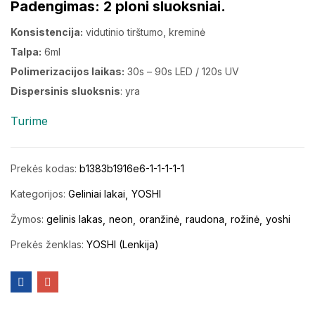
Padengimas:
2 ploni sluoksniai.
Konsistencija:
vidutinio tirštumo, kreminė
Talpa:
6ml
Polimerizacijos laikas:
30s – 90s LED / 120s UV
Dispersinis sluoksnis
: yra
Turime
Prekės kodas:
b1383b1916e6-1-1-1-1-1
Kategorijos:
Geliniai lakai
YOSHI
Žymos:
gelinis lakas
neon
oranžinė
raudona
rožinė
yoshi
Prekės ženklas:
YOSHI (Lenkija)