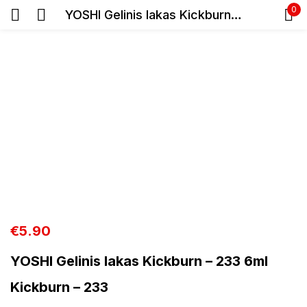
0
YOSHI Gelinis lakas Kickburn – 233 6ml
Prisijunkite
Prisiminti slaptažodį
Pamiršote slaptažodį?
Prisijungti
€
5.90
YOSHI Gelinis lakas Kickburn – 233 6ml
Registracija
Kickburn – 233