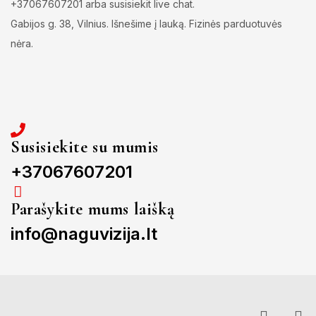
+37067607201 arba susisiekit live chat.
Gabijos g. 38, Vilnius. Išnešime į lauką. Fizinės parduotuvės
nėra.
Susisiekite su mumis
+37067607201
Parašykite mums laišką
info@naguvizija.lt