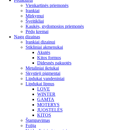
Pedikiūrui
Vienkartinės priemonės
Įrankiai
Mirkymui
Šveitikliai
Kaukės, gydomosios priemonės
Pėdų kremai
Nagų dizainas
Įrankiai dizainui
Stikliniai akmenukai
Akutės
Kitos formos
Didesnės pakuotės
Metaliniai ikriukai
Skystieji pigmentai
Lipdukai vandeniniai
Lipdukai lipnus
LOVE
WINTER
GAMTA
MOTERYS
JUOSTELĖS
KITOS
Štampavimas
Folija