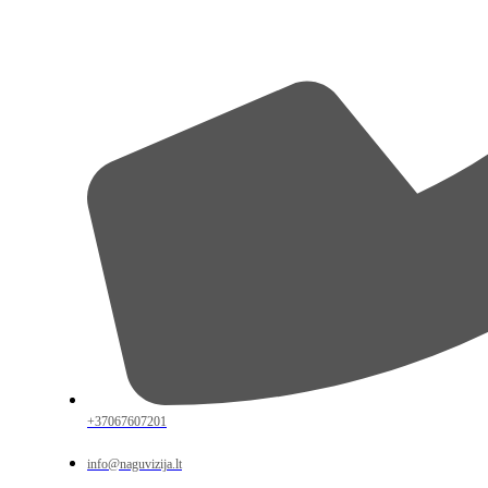
+37067607201
info@naguvizija.lt