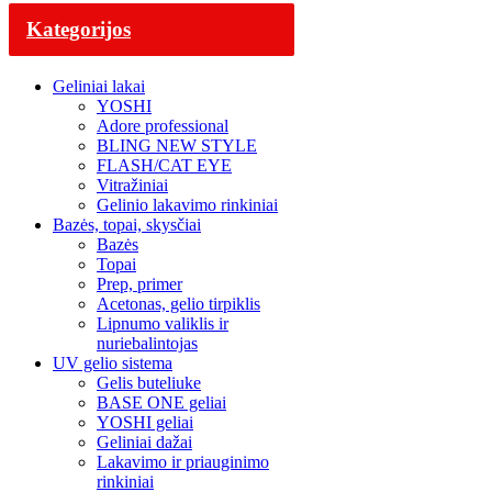
Kategorijos
Geliniai lakai
YOSHI
Adore professional
BLING NEW STYLE
FLASH/CAT EYE
Vitražiniai
Gelinio lakavimo rinkiniai
Bazės, topai, skysčiai
Bazės
Topai
Prep, primer
Acetonas, gelio tirpiklis
Lipnumo valiklis ir
nuriebalintojas
UV gelio sistema
Gelis buteliuke
BASE ONE geliai
YOSHI geliai
Geliniai dažai
Lakavimo ir priauginimo
rinkiniai