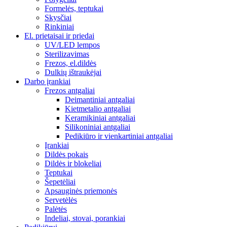
Formelės, teptukai
Skysčiai
Rinkiniai
El. prietaisai ir priedai
UV/LED lempos
Sterilizavimas
Frezos, el.dildės
Dulkių ištraukėjai
Darbo įrankiai
Frezos antgaliai
Deimantiniai antgaliai
Kietmetalio antgaliai
Keramikiniai antgaliai
Silikoniniai antgaliai
Pedikiūro ir vienkartiniai antgaliai
Įrankiai
Dildės pokais
Dildės ir blokeliai
Teptukai
Šepetėliai
Apsauginės priemonės
Servetėlės
Palėtės
Indeliai, stovai, porankiai