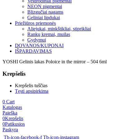
Veidrodiniai pigmentai
NEON pigmentai
Blizgučiai nagams
Geliniai lipdukai
Priežiūros priemonės
Aliejukai, minkštikliai, stiprikliai
Rankų kremai, muilas
Gydymui
DOVANOS/KUPONAI
IŠPARDAVIMAS
YOSHI Gelinis lakas Poloice in the mirror – 504 6ml
Krepšelis
Krepšelis tuščias
Tęsti apsipirkimą
0
Cart
Katalogas
Paieška
0
Krepšelis
0
Patikusios
Paskyra
Tb-icon-facebook-f
Tb-icon-instagram