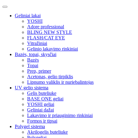
Geliniai lakai
YOSHI
Adore professional
BLING NEW STYLE
FLASH/CAT EYE
Vitražiniai
Gelinio lakavimo rinkiniai
Bazės, topai, skysčiai
Bazės
Topai
Prep, primer
Acetonas, gelio tirpiklis
Lipnumo valiklis ir nuriebalintojas
UV gelio sistema
Gelis buteliuke
BASE ONE geliai
YOSHI geliai
Geliniai dažai
Lakavimo ir priauginimo rinkiniai
Formos ir tipsai
Polygel sistema
Akrilogelis buteliuke
Polygeliai