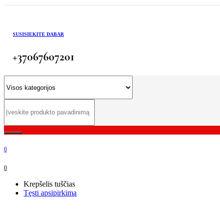
SUSISIEKITE DABAR
+37067607201
0
0
Krepšelis tuščias
Tęsti apsipirkimą