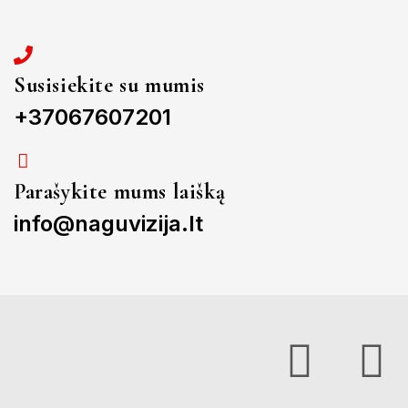
Susisiekite su mumis
+37067607201
Parašykite mums laišką
info@naguvizija.lt