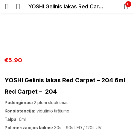
0
YOSHI Gelinis lakas Red Carpet – 204 6ml
Prisijunkite
€
5.90
Prisiminti slaptažodį
YOSHI Gelinis lakas Red Carpet – 204 6ml
Pamiršote slaptažodį?
Red Carpet – 204
Prisijungti
Padengimas:
2 ploni sluoksniai.
Konsistencija:
vidutinio tirštumo
Registracija
Talpa:
6ml
Polimerizacijos laikas:
30s – 90s LED / 120s UV