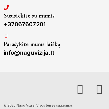
Susisiekite su mumis
+37067607201
Parašykite mums laišką
info@naguvizija.lt
© 2025 Nagų Vizija. Visos teisės saugomos