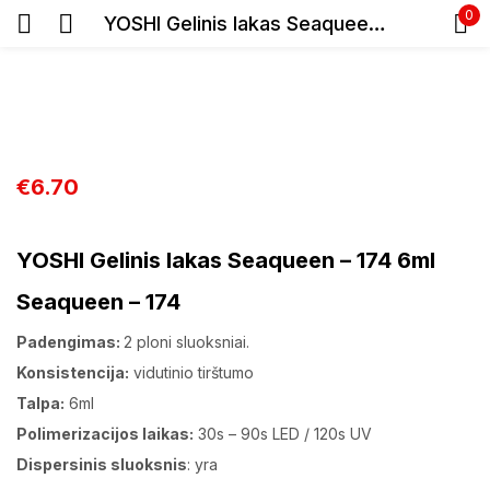
0
YOSHI Gelinis lakas Seaqueen – 174 6ml
Prisijunkite
€
6.70
Prisiminti slaptažodį
YOSHI Gelinis lakas Seaqueen – 174 6ml
Pamiršote slaptažodį?
Seaqueen – 174
Padengimas:
2 ploni sluoksniai.
Prisijungti
Konsistencija:
vidutinio tirštumo
Talpa:
6ml
Registracija
Polimerizacijos laikas:
30s – 90s LED / 120s UV
Dispersinis sluoksnis
: yra