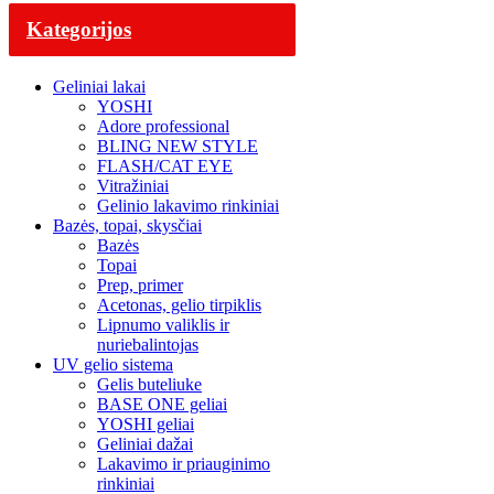
Kategorijos
Geliniai lakai
YOSHI
Adore professional
BLING NEW STYLE
FLASH/CAT EYE
Vitražiniai
Gelinio lakavimo rinkiniai
Bazės, topai, skysčiai
Bazės
Topai
Prep, primer
Acetonas, gelio tirpiklis
Lipnumo valiklis ir
nuriebalintojas
UV gelio sistema
Gelis buteliuke
BASE ONE geliai
YOSHI geliai
Geliniai dažai
Lakavimo ir priauginimo
rinkiniai