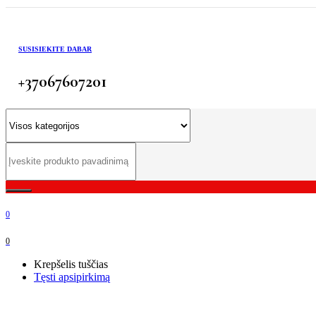
SUSISIEKITE DABAR
+37067607201
0
0
Krepšelis tuščias
Tęsti apsipirkimą