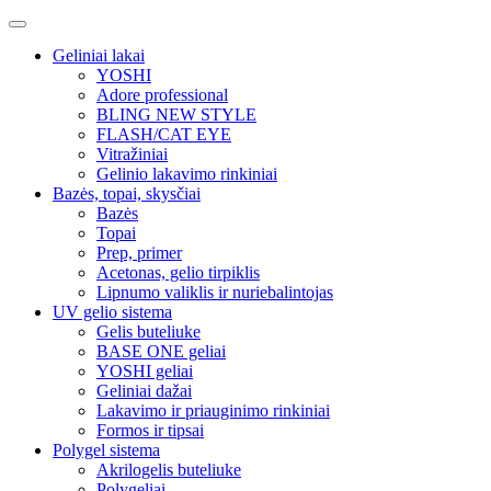
Geliniai lakai
YOSHI
Adore professional
BLING NEW STYLE
FLASH/CAT EYE
Vitražiniai
Gelinio lakavimo rinkiniai
Bazės, topai, skysčiai
Bazės
Topai
Prep, primer
Acetonas, gelio tirpiklis
Lipnumo valiklis ir nuriebalintojas
UV gelio sistema
Gelis buteliuke
BASE ONE geliai
YOSHI geliai
Geliniai dažai
Lakavimo ir priauginimo rinkiniai
Formos ir tipsai
Polygel sistema
Akrilogelis buteliuke
Polygeliai