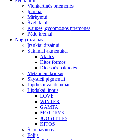
Pedikiūrui
Vienkartinės priemonės
Įrankiai
Mirkymui
Šveitikliai
Kaukės, gydomosios priemonės
Pėdų kremai
Nagų dizainas
Įrankiai dizainui
Stikliniai akmenukai
Akutės
Kitos formos
Didesnės pakuotės
Metaliniai ikriukai
Skystieji pigmentai
Lipdukai vandeniniai
Lipdukai lipnus
LOVE
WINTER
GAMTA
MOTERYS
JUOSTELĖS
KITOS
Štampavimas
Folija