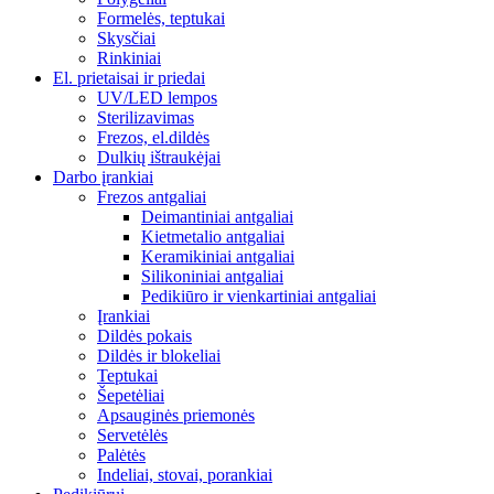
Formelės, teptukai
Skysčiai
Rinkiniai
El. prietaisai ir priedai
UV/LED lempos
Sterilizavimas
Frezos, el.dildės
Dulkių ištraukėjai
Darbo įrankiai
Frezos antgaliai
Deimantiniai antgaliai
Kietmetalio antgaliai
Keramikiniai antgaliai
Silikoniniai antgaliai
Pedikiūro ir vienkartiniai antgaliai
Įrankiai
Dildės pokais
Dildės ir blokeliai
Teptukai
Šepetėliai
Apsauginės priemonės
Servetėlės
Palėtės
Indeliai, stovai, porankiai