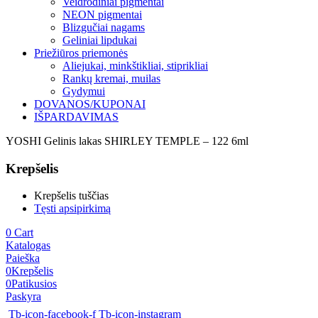
Veidrodiniai pigmentai
NEON pigmentai
Blizgučiai nagams
Geliniai lipdukai
Priežiūros priemonės
Aliejukai, minkštikliai, stiprikliai
Rankų kremai, muilas
Gydymui
DOVANOS/KUPONAI
IŠPARDAVIMAS
YOSHI Gelinis lakas SHIRLEY TEMPLE – 122 6ml
Krepšelis
Krepšelis tuščias
Tęsti apsipirkimą
0
Cart
Katalogas
Paieška
0
Krepšelis
0
Patikusios
Paskyra
Tb-icon-facebook-f
Tb-icon-instagram