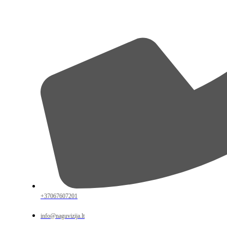
+37067607201
info@naguvizija.lt